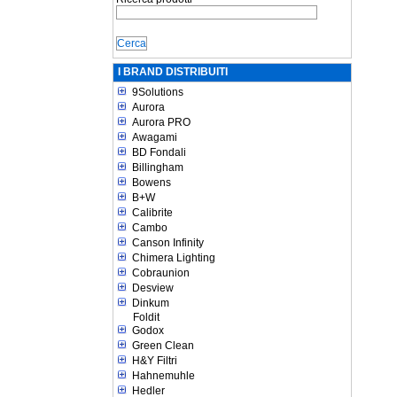
I BRAND DISTRIBUITI
9Solutions
Aurora
Aurora PRO
Awagami
BD Fondali
Billingham
Bowens
B+W
Calibrite
Cambo
Canson Infinity
Chimera Lighting
Cobraunion
Desview
Dinkum
Foldit
Godox
Green Clean
H&Y Filtri
Hahnemuhle
Hedler