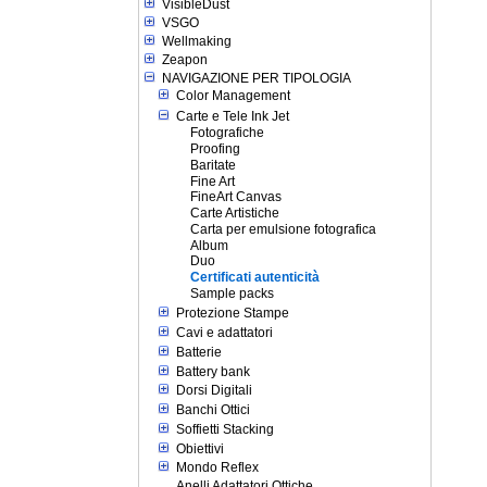
VisibleDust
VSGO
Wellmaking
Zeapon
NAVIGAZIONE PER TIPOLOGIA
Color Management
Carte e Tele Ink Jet
Fotografiche
Proofing
Baritate
Fine Art
FineArt Canvas
Carte Artistiche
Carta per emulsione fotografica
Album
Duo
Certificati autenticità
Sample packs
Protezione Stampe
Cavi e adattatori
Batterie
Battery bank
Dorsi Digitali
Banchi Ottici
Soffietti Stacking
Obiettivi
Mondo Reflex
Anelli Adattatori Ottiche