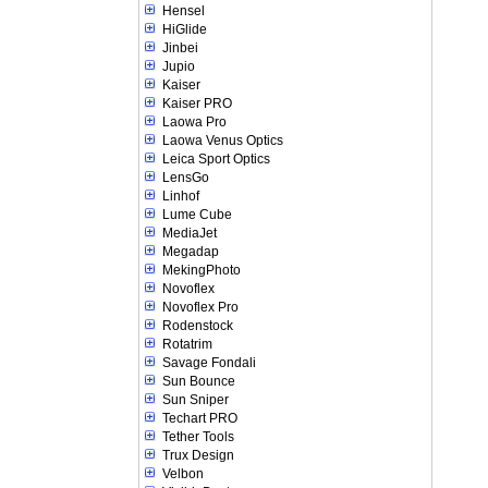
Hensel
HiGlide
Jinbei
Jupio
Kaiser
Kaiser PRO
Laowa Pro
Laowa Venus Optics
Leica Sport Optics
LensGo
Linhof
Lume Cube
MediaJet
Megadap
MekingPhoto
Novoflex
Novoflex Pro
Rodenstock
Rotatrim
Savage Fondali
Sun Bounce
Sun Sniper
Techart PRO
Tether Tools
Trux Design
Velbon