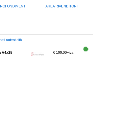
ROFONDIMENTI
AREA RIVENDITORI
icati autenticità
tà A4x25
€ 100,00
+iva