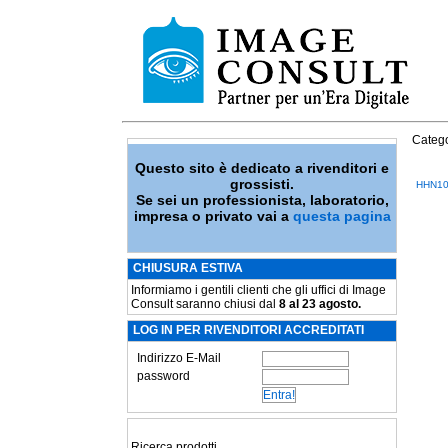
Catego
Questo sito è dedicato a rivenditori e
grossisti.
HHN10
Se sei un professionista, laboratorio,
impresa o privato vai a
questa pagina
CHIUSURA ESTIVA
Informiamo i gentili clienti che gli uffici di Image
Consult saranno chiusi dal
8 al 23 agosto.
LOG IN PER RIVENDITORI ACCREDITATI
Indirizzo E-Mail
password
Ricerca prodotti