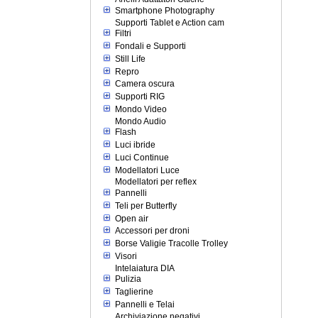
Smartphone Photography
Supporti Tablet e Action cam
Filtri
Fondali e Supporti
Still Life
Repro
Camera oscura
Supporti RIG
Mondo Video
Mondo Audio
Flash
Luci ibride
Luci Continue
Modellatori Luce
Modellatori per reflex
Pannelli
Teli per Butterfly
Open air
Accessori per droni
Borse Valigie Tracolle Trolley
Visori
Intelaiatura DIA
Pulizia
Taglierine
Pannelli e Telai
Archiviazione negativi