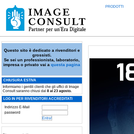
PRODOTTI
Questo sito è dedicato a rivenditori e
grossisti.
Se sei un professionista, laboratorio,
impresa o privato vai a
questa pagina
CHIUSURA ESTIVA
Informiamo i gentili clienti che gli uffici di Image
Consult saranno chiusi dal
8 al 23 agosto.
LOG IN PER RIVENDITORI ACCREDITATI
Indirizzo E-Mail
password