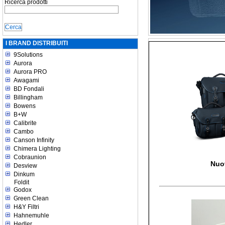
Ricerca prodotti
I BRAND DISTRIBUITI
9Solutions
Aurora
Aurora PRO
Awagami
BD Fondali
Billingham
Bowens
B+W
Calibrite
Cambo
Canson Infinity
Chimera Lighting
Cobraunion
Nuo
Desview
Dinkum
Foldit
Godox
Green Clean
H&Y Filtri
Hahnemuhle
Hedler