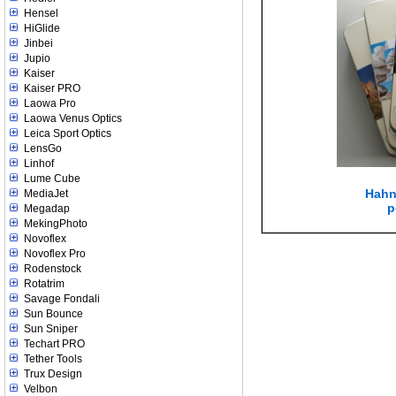
Hensel
HiGlide
Jinbei
Jupio
Kaiser
Kaiser PRO
Laowa Pro
Laowa Venus Optics
Leica Sport Optics
LensGo
Linhof
Lume Cube
Hahn
MediaJet
p
Megadap
MekingPhoto
Novoflex
Novoflex Pro
Rodenstock
Rotatrim
Savage Fondali
Sun Bounce
Sun Sniper
Techart PRO
Tether Tools
Trux Design
Velbon