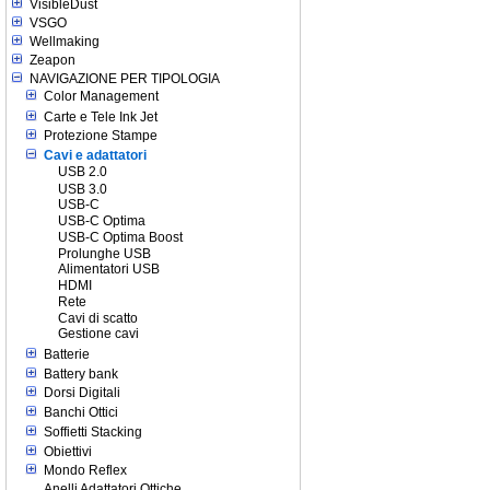
VisibleDust
VSGO
Wellmaking
Zeapon
NAVIGAZIONE PER TIPOLOGIA
Color Management
Carte e Tele Ink Jet
Protezione Stampe
Cavi e adattatori
USB 2.0
USB 3.0
USB-C
USB-C Optima
USB-C Optima Boost
Prolunghe USB
Alimentatori USB
HDMI
Rete
Cavi di scatto
Gestione cavi
Batterie
Battery bank
Dorsi Digitali
Banchi Ottici
Soffietti Stacking
Obiettivi
Mondo Reflex
Anelli Adattatori Ottiche