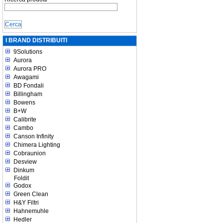
I BRAND DISTRIBUITI
9Solutions
Aurora
Aurora PRO
Awagami
BD Fondali
Billingham
Bowens
B+W
Calibrite
Cambo
Canson Infinity
Chimera Lighting
Cobraunion
Desview
Dinkum
Foldit
Godox
Green Clean
H&Y Filtri
Hahnemuhle
Hedler