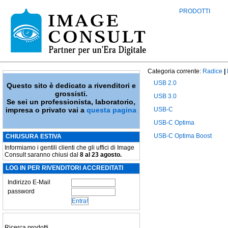
PRODOTTI
Categoria corrente:
Radice
|
USB 2.0
Questo sito è dedicato a rivenditori e
grossisti.
USB 3.0
Se sei un professionista, laboratorio,
impresa o privato vai a
questa pagina
USB-C
USB-C Optima
USB-C Optima Boost
CHIUSURA ESTIVA
Informiamo i gentili clienti che gli uffici di Image
Consult saranno chiusi dal
8 al 23 agosto.
LOG IN PER RIVENDITORI ACCREDITATI
Indirizzo E-Mail
password
Ricerca prodotti