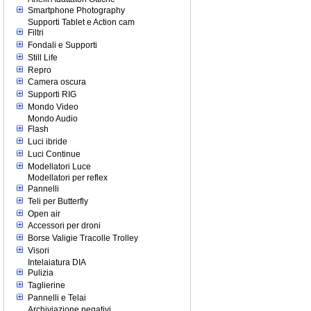
Smartphone Photography
Supporti Tablet e Action cam
Filtri
Fondali e Supporti
Still Life
Repro
Camera oscura
Supporti RIG
Mondo Video
Mondo Audio
Flash
Luci ibride
Luci Continue
Modellatori Luce
Modellatori per reflex
Pannelli
Teli per Butterfly
Open air
Accessori per droni
Borse Valigie Tracolle Trolley
Visori
Intelaiatura DIA
Pulizia
Taglierine
Pannelli e Telai
Archiviazione negativi