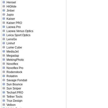
Hensel
HiGlide
Jinbei
Jupio
Kaiser
Kaiser PRO
Laowa Pro
Laowa Venus Optics
Leica Sport Optics
LensGo
Linhof
Lume Cube
MediaJet
Megadap
MekingPhoto
Novoflex
Novoflex Pro
Rodenstock
Rotatrim
Savage Fondali
Sun Bounce
Sun Sniper
Techart PRO
Tether Tools
Trux Design
Velbon