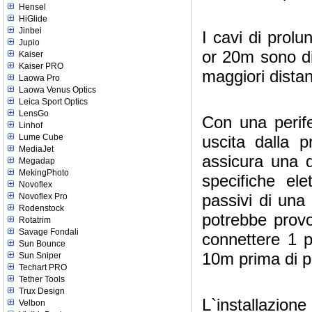
Hensel
HiGlide
Jinbei
I cavi di prol
Jupio
or 20m sono di
Kaiser
Kaiser PRO
maggiori distan
Laowa Pro
Laowa Venus Optics
Leica Sport Optics
LensGo
Con una perife
Linhof
Lume Cube
uscita dalla 
MediaJet
assicura una q
Megadap
MekingPhoto
specifiche el
Novoflex
passivi di una
Novoflex Pro
Rodenstock
potrebbe provo
Rotatrim
Savage Fondali
connettere 1 p
Sun Bounce
10m prima di po
Sun Sniper
Techart PRO
Tether Tools
Trux Design
L`installazio
Velbon