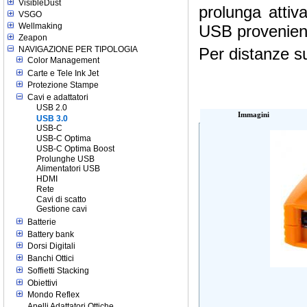
VisibleDust
prolunga attiv
VSGO
Wellmaking
USB proveniente
Zeapon
NAVIGAZIONE PER TIPOLOGIA
Per distanze su
Color Management
Carte e Tele Ink Jet
Protezione Stampe
Cavi e adattatori
USB 2.0
Immagini
USB 3.0
USB-C
USB-C Optima
USB-C Optima Boost
Prolunghe USB
Alimentatori USB
HDMI
Rete
Cavi di scatto
Gestione cavi
Batterie
Battery bank
Dorsi Digitali
Banchi Ottici
Soffietti Stacking
Obiettivi
Mondo Reflex
Anelli Adattatori Ottiche