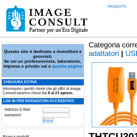
PRODOTTI
Categoria corr
Questo sito è dedicato a rivenditori e
adattatori
|
US
grossisti.
Se sei un professionista, laboratorio,
impresa o privato vai a
questa pagina
CHIUSURA ESTIVA
Informiamo i gentili clienti che gli uffici di Image
Consult saranno chiusi dal
8 al 23 agosto.
LOG IN PER RIVENDITORI ACCREDITATI
Indirizzo E-Mail
password
THTCU30
Ricerca prodotti