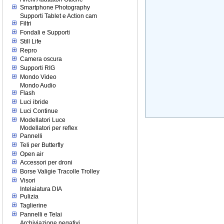
Smartphone Photography
Supporti Tablet e Action cam
Filtri
Fondali e Supporti
Still Life
Repro
Camera oscura
Supporti RIG
Mondo Video
Mondo Audio
Flash
Luci ibride
Luci Continue
Modellatori Luce
Modellatori per reflex
Pannelli
Teli per Butterfly
Open air
Accessori per droni
Borse Valigie Tracolle Trolley
Visori
Intelaiatura DIA
Pulizia
Taglierine
Pannelli e Telai
Archiviazione negativi