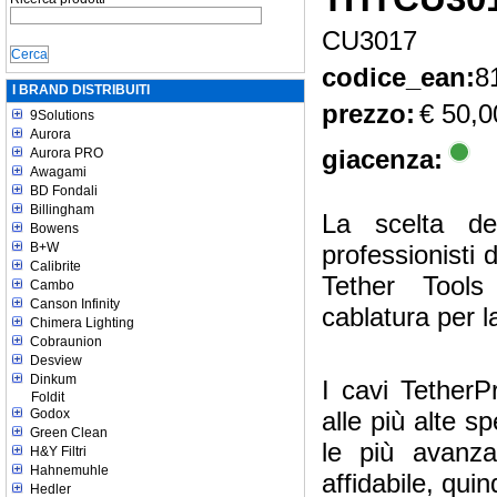
CU3017
codice_ean:
8
I BRAND DISTRIBUITI
prezzo:
€ 50,0
9Solutions
Aurora
giacenza:
Aurora PRO
Awagami
BD Fondali
Billingham
La scelta de
Bowens
B+W
professionisti d
Calibrite
Tether Tools
Cambo
Canson Infinity
cablatura per l
Chimera Lighting
Cobraunion
Desview
Dinkum
I cavi Tether
Foldit
Godox
alle più alte s
Green Clean
le più avanza
H&Y Filtri
Hahnemuhle
affidabile, quind
Hedler