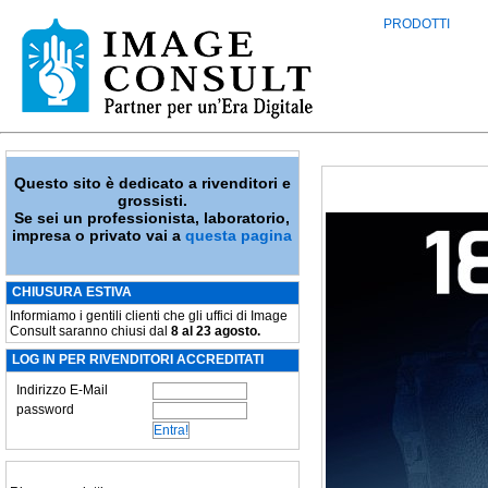
PRODOTTI
Questo sito è dedicato a rivenditori e
grossisti.
Se sei un professionista, laboratorio,
impresa o privato vai a
questa pagina
CHIUSURA ESTIVA
Informiamo i gentili clienti che gli uffici di Image
Consult saranno chiusi dal
8 al 23 agosto.
LOG IN PER RIVENDITORI ACCREDITATI
Indirizzo E-Mail
password