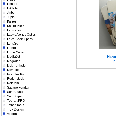
Hensel
HiGlide
Jinbei
Jupio
Kaiser
Kaiser PRO
Laowa Pro
Laowa Venus Optics
Leica Sport Optics
LensGo
Linhof
Lume Cube
Hahn
MediaJet
p
Megadap
MekingPhoto
Novoflex
Novoflex Pro
Rodenstock
Rotatrim
Savage Fondali
Sun Bounce
Sun Sniper
Techart PRO
Tether Tools
Trux Design
Velbon