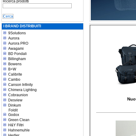
Ricerca prodotti
I BRAND DISTRIBUITI
9Solutions
Aurora
Aurora PRO
Awagami
BD Fondali
Billingham
Bowens
B+W
Calibrite
Cambo
Canson Infinity
Chimera Lighting
Cobraunion
Nuo
Desview
Dinkum
Foldit
Godox
Green Clean
H&Y Filtri
Hahnemuhle
Hedler