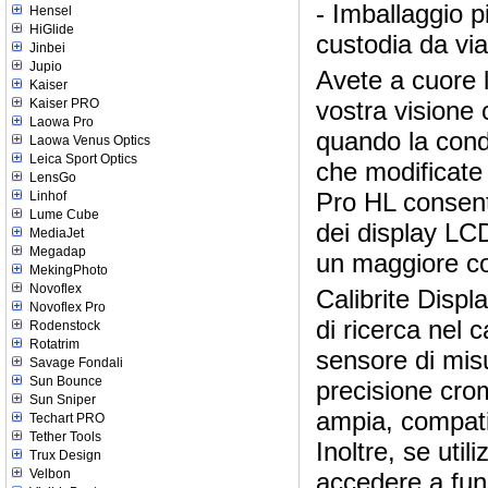
- Imballaggio p
Hensel
HiGlide
custodia da vi
Jinbei
Jupio
Avete a cuore le
Kaiser
Kaiser PRO
vostra visione
Laowa Pro
quando la condi
Laowa Venus Optics
Leica Sport Optics
che modificate 
LensGo
Pro HL consent
Linhof
Lume Cube
dei display LC
MediaJet
Megadap
un maggiore co
MekingPhoto
Novoflex
Calibrite Displ
Novoflex Pro
di ricerca nel 
Rodenstock
Rotatrim
sensore di mis
Savage Fondali
Sun Bounce
precisione cro
Sun Sniper
ampia, compatib
Techart PRO
Tether Tools
Inoltre, se uti
Trux Design
Velbon
accedere a fun