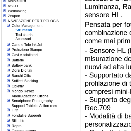
VisibleDust
Luminanza, Rap
VSGO
Wellmaking
sensore HL.
Zeapon
NAVIGAZIONE PER TIPOLOGIA
Pensata per fot
Color Management
Strumenti
combinazione di
Test charts
come mai prim
Accessori
Carte e Tele Ink Jet
- Sensore HL (
Protezione Stampe
Cavi e adattatori
misurazione del
Batterie
nuovi ad alta l
Battery bank
Dorsi Digitali
- Supportato d
Banchi Ottici
Soffietti Stacking
profilazione di 
Obiettivi
compresi mini
Mondo Reflex
Anelli Adattatori Ottiche
- Supporto de
Smartphone Photography
Supporti Tablet e Action cam
Rec.709
Filtri
- Modalità di b
Fondali e Supporti
Still Life
personalizzazi
Repro