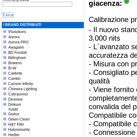
giacenza:
Calibrazione pr
I BRAND DISTRIBUITI
- Il nuovo stan
9Solutions
3.000 nits
Aurora
Aurora PRO
- L`avanzato s
Awagami
BD Fondali
accuratezza del
Billingham
- Misura con p
Bowens
B+W
- Consigliato pe
Calibrite
Cambo
qualità
Canson Infinity
- Viene fornito
Chimera Lighting
Cobraunion
completamente 
Desview
Dinkum
convalida del pr
Foldit
Compatibile co
Godox
Green Clean
- Compatibile c
H&Y Filtri
Hahnemuhle
- Connessione 
Hedler