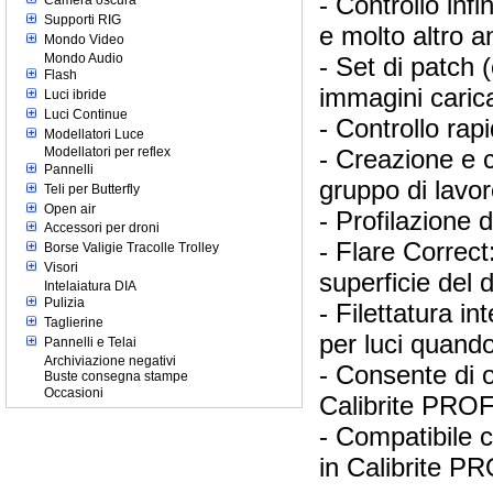
- Controllo inf
Camera oscura
Supporti RIG
e molto altro a
Mondo Video
Mondo Audio
- Set di patch 
Flash
immagini caric
Luci ibride
Luci Continue
- Controllo rap
Modellatori Luce
- Creazione e c
Modellatori per reflex
Pannelli
gruppo di lavo
Teli per Butterfly
Open air
- Profilazione 
Accessori per droni
- Flare Correc
Borse Valigie Tracolle Trolley
Visori
superficie del 
Intelaiatura DIA
Pulizia
- Filettatura i
Taglierine
per luci quando
Pannelli e Telai
Archiviazione negativi
- Consente di o
Buste consegna stampe
Occasioni
Calibrite PROFI
- Compatibile c
in Calibrite 