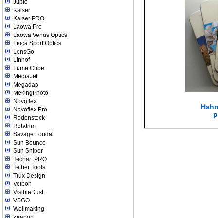
Jupio
Kaiser
Kaiser PRO
Laowa Pro
Laowa Venus Optics
Leica Sport Optics
LensGo
Linhof
Lume Cube
MediaJet
Megadap
MekingPhoto
Novoflex
Hahn
Novoflex Pro
p
Rodenstock
Rotatrim
Savage Fondali
Sun Bounce
Sun Sniper
Techart PRO
Tether Tools
Trux Design
Velbon
VisibleDust
VSGO
Wellmaking
Zeapon