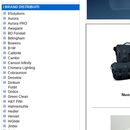
I BRAND DISTRIBUITI
9Solutions
Aurora
Aurora PRO
Awagami
BD Fondali
Billingham
Bowens
B+W
Calibrite
Cambo
Canson Infinity
Chimera Lighting
Cobraunion
Desview
Dinkum
Foldit
Godox
Nuo
Green Clean
H&Y Filtri
Hahnemuhle
Hedler
Hensel
HiGlide
Jinbei