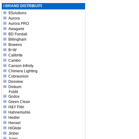
I BRAND DISTRIBUITI
9Solutions
Aurora
Aurora PRO
Awagami
BD Fondali
Billingham
Bowens
B+W
Calibrite
Cambo
Canson Infinity
Chimera Lighting
Cobraunion
Desview
Dinkum
Foldit
Godox
Green Clean
H&Y Filtri
Hahnemuhle
Hedler
Hensel
HiGlide
Jinbei
Jupio