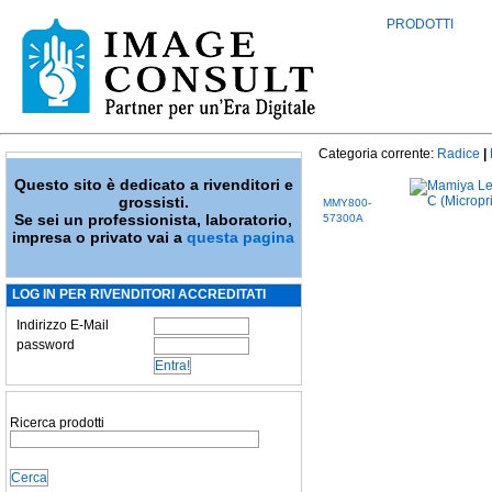
PRODOTTI
Categoria corrente:
Radice
|
Questo sito è dedicato a rivenditori e
grossisti.
MMY800-
Se sei un professionista, laboratorio,
57300A
impresa o privato vai a
questa pagina
LOG IN PER RIVENDITORI ACCREDITATI
Indirizzo E-Mail
password
Ricerca prodotti