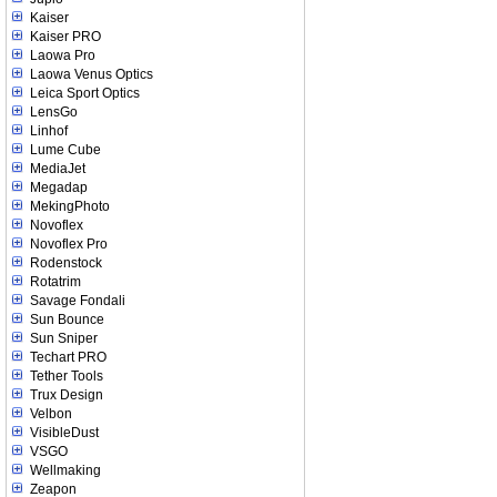
Kaiser
Kaiser PRO
Laowa Pro
Laowa Venus Optics
Leica Sport Optics
LensGo
Linhof
Lume Cube
MediaJet
Megadap
MekingPhoto
Novoflex
Novoflex Pro
Rodenstock
Rotatrim
Savage Fondali
Sun Bounce
Sun Sniper
Techart PRO
Tether Tools
Trux Design
Velbon
VisibleDust
VSGO
Wellmaking
Zeapon