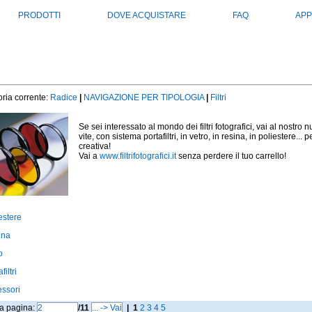
PRODOTTI
DOVE ACQUISTARE
FAQ
APP
ria corrente:
Radice
|
NAVIGAZIONE PER TIPOLOGIA
|
Filtri
Se sei interessato al mondo dei filtri fotografici, vai al nostro
vite, con sistema portafiltri, in vetro, in resina, in poliestere
creativa!
Vai a
www.filtrifotografici.it
senza perdere il tuo carrello!
estere
ina
o
filtri
ssori
la pagina:
/11
|
1
2
3
4
5