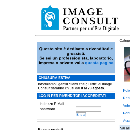
Catego
Questo sito è dedicato a rivenditori e
grossisti.
Se sei un professionista, laboratorio,
impresa o privato vai a
questa pagina
CHIUSURA ESTIVA
Informiamo i gentili clienti che gli uffici di Image
Consult saranno chiusi dal
8 al 23 agosto.
Poli
LOG IN PER RIVENDITORI ACCREDITATI
Res
Indirizzo E-Mail
Vetr
password
Porta
Acce
Vai al
Ricerca prodotti