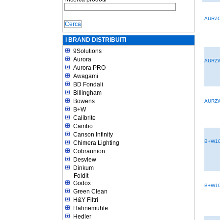
AURZ
I BRAND DISTRIBUITI
9Solutions
Aurora
AURZ
Aurora PRO
Awagami
BD Fondali
Billingham
Bowens
AURZ
B+W
Calibrite
Cambo
Canson Infinity
B+W10
Chimera Lighting
Cobraunion
Desview
Dinkum
Foldit
Godox
B+W10
Green Clean
H&Y Filtri
Hahnemuhle
Hedler