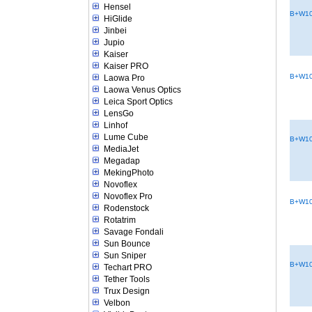
Hensel
B+W10
HiGlide
Jinbei
Jupio
Kaiser
Kaiser PRO
B+W10
Laowa Pro
Laowa Venus Optics
Leica Sport Optics
LensGo
Linhof
Lume Cube
B+W10
MediaJet
Megadap
MekingPhoto
Novoflex
Novoflex Pro
B+W10
Rodenstock
Rotatrim
Savage Fondali
Sun Bounce
Sun Sniper
B+W10
Techart PRO
Tether Tools
Trux Design
Velbon