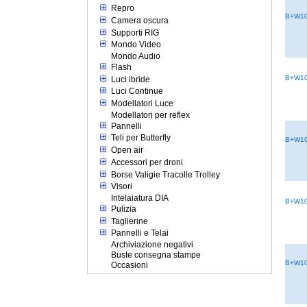
Repro
B+W10
Camera oscura
Supporti RIG
Mondo Video
Mondo Audio
Flash
B+W10
Luci ibride
Luci Continue
Modellatori Luce
Modellatori per reflex
Pannelli
Teli per Butterfly
B+W10
Open air
Accessori per droni
Borse Valigie Tracolle Trolley
Visori
Intelaiatura DIA
B+W10
Pulizia
Taglierine
Pannelli e Telai
Archiviazione negativi
Buste consegna stampe
B+W10
Occasioni