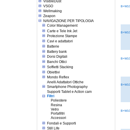
VisibleDust
VSGO
B+W10
Wellmaking
Zeapon
NAVIGAZIONE PER TIPOLOGIA
Color Management
Carte e Tele Ink Jet
B+W10
Protezione Stampe
Cavi e adattatori
Batterie
Battery bank
Dorsi Digitali
B+W10
Banchi Ottici
Soffietti Stacking
Obiettivi
Mondo Reflex
Anelli Adattatori Ottiche
B+W10
Smartphone Photography
Supporti Tablet e Action cam
Filtri
Poliestere
Resina
Vetro
B+W10
Portafiltri
Accessori
Fondali e Supporti
Still Life