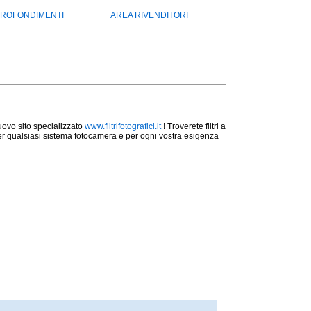
ROFONDIMENTI
AREA RIVENDITORI
 nuovo sito specializzato
www.filtrifotografici.it
! Troverete filtri a
... per qualsiasi sistema fotocamera e per ogni vostra esigenza