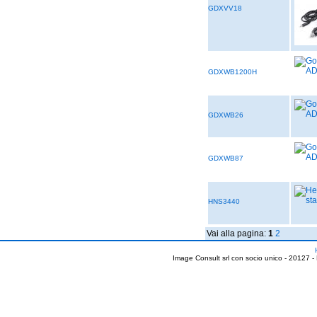
GDXVV18
GDXWB1200H
GDXWB26
GDXWB87
HNS3440
Vai alla pagina:
1
2
Image Consult srl con socio unico - 20127 -