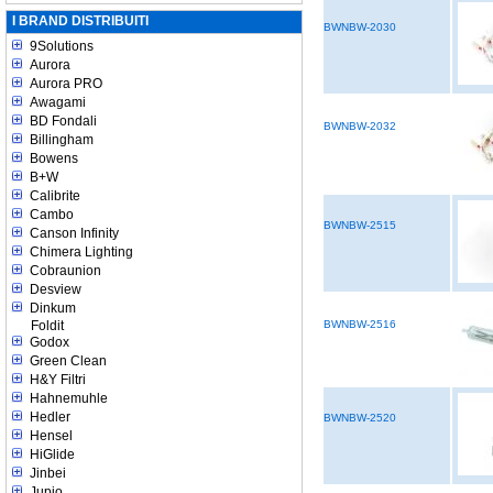
I BRAND DISTRIBUITI
BWNBW-2030
9Solutions
Aurora
Aurora PRO
Awagami
BD Fondali
BWNBW-2032
Billingham
Bowens
B+W
Calibrite
Cambo
BWNBW-2515
Canson Infinity
Chimera Lighting
Cobraunion
Desview
Dinkum
Foldit
BWNBW-2516
Godox
Green Clean
H&Y Filtri
Hahnemuhle
Hedler
BWNBW-2520
Hensel
HiGlide
Jinbei
Jupio