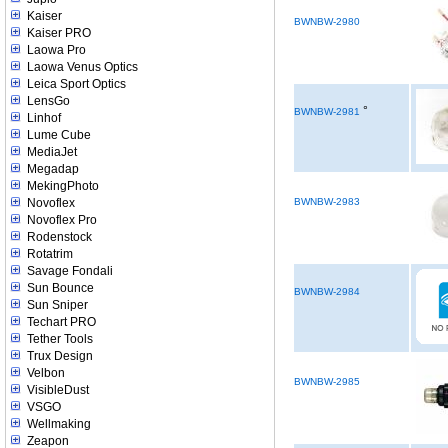
Kaiser
BWNBW-2980
Kaiser PRO
Laowa Pro
Laowa Venus Optics
Leica Sport Optics
LensGo
°
BWNBW-2981
Linhof
Lume Cube
MediaJet
Megadap
MekingPhoto
Novoflex
BWNBW-2983
Novoflex Pro
Rodenstock
Rotatrim
Savage Fondali
Sun Bounce
BWNBW-2984
Sun Sniper
Techart PRO
Tether Tools
Trux Design
Velbon
BWNBW-2985
VisibleDust
VSGO
Wellmaking
Zeapon