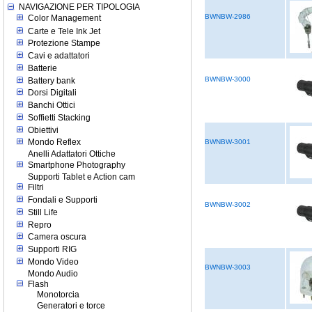
NAVIGAZIONE PER TIPOLOGIA
BWNBW-2986
Color Management
Carte e Tele Ink Jet
Protezione Stampe
Cavi e adattatori
Batterie
BWNBW-3000
Battery bank
Dorsi Digitali
Banchi Ottici
Soffietti Stacking
Obiettivi
Mondo Reflex
BWNBW-3001
Anelli Adattatori Ottiche
Smartphone Photography
Supporti Tablet e Action cam
Filtri
Fondali e Supporti
BWNBW-3002
Still Life
Repro
Camera oscura
Supporti RIG
Mondo Video
BWNBW-3003
Mondo Audio
Flash
Monotorcia
Generatori e torce