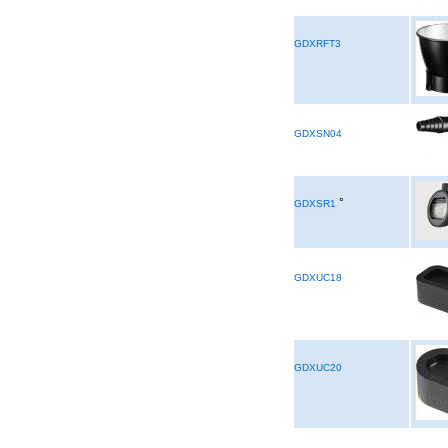
GDXRFT3
GDXSN04
°
GDXSR1
GDXUC18
GDXUC20