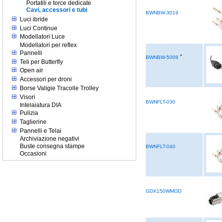
Portatili e torce dedicate
Cavi, accessori e tubi
BWNBW-3019
Luci ibride
Luci Continue
Modellatori Luce
Modellatori per reflex
Pannelli
°
BWNBW-5008
Teli per Butterfly
Open air
Accessori per droni
Borse Valigie Tracolle Trolley
Visori
BWNFLT-030
Intelaiatura DIA
Pulizia
Taglierine
Pannelli e Telai
Archiviazione negativi
Buste consegna stampe
BWNFLT-040
Occasioni
GDX150WMOD