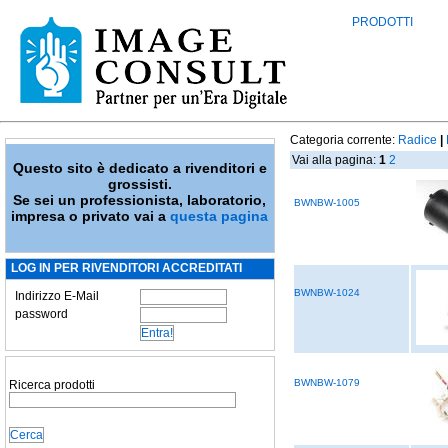
PRODOTTI
Categoria corrente:
Radice
|
Vai alla pagina:
1
2
Questo sito è dedicato a rivenditori e
grossisti.
Se sei un professionista, laboratorio,
BWNBW-1005
impresa o privato vai a
questa pagina
LOG IN PER RIVENDITORI ACCREDITATI
BWNBW-1024
Indirizzo E-Mail
password
BWNBW-1079
Ricerca prodotti