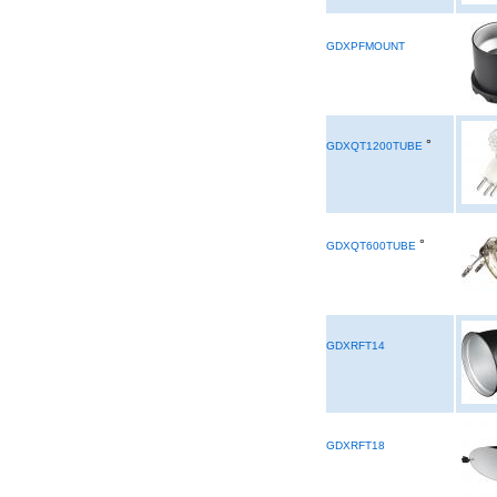
GDXPFMOUNT
°
GDXQT1200TUBE
°
GDXQT600TUBE
GDXRFT14
GDXRFT18