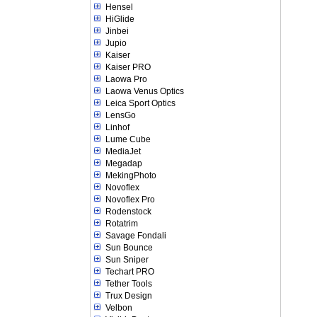
Hensel
HiGlide
Jinbei
Jupio
Kaiser
Kaiser PRO
Laowa Pro
Laowa Venus Optics
Leica Sport Optics
LensGo
Linhof
Lume Cube
MediaJet
Megadap
MekingPhoto
Novoflex
Novoflex Pro
Rodenstock
Rotatrim
Savage Fondali
Sun Bounce
Sun Sniper
Techart PRO
Tether Tools
Trux Design
Velbon