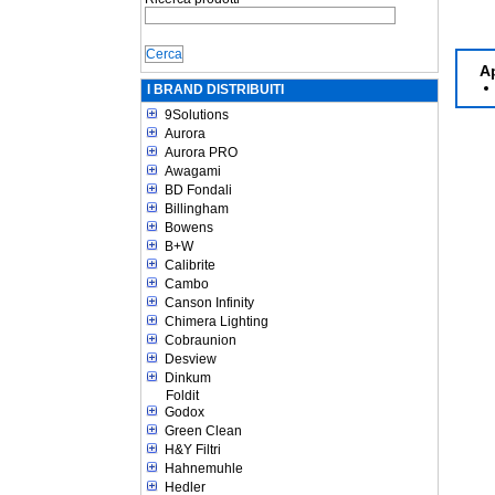
A
I BRAND DISTRIBUITI
9Solutions
Aurora
Aurora PRO
Awagami
BD Fondali
Billingham
Bowens
B+W
Calibrite
Cambo
Canson Infinity
Chimera Lighting
Cobraunion
Desview
Dinkum
Foldit
Godox
Green Clean
H&Y Filtri
Hahnemuhle
Hedler