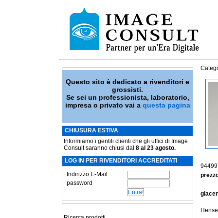
Catego
Questo sito è dedicato a rivenditori e
grossisti.
Se sei un professionista, laboratorio,
impresa o privato vai a
questa pagina
CHIUSURA ESTIVA
Informiamo i gentili clienti che gli uffici di Image
Consult saranno chiusi dal
8 al 23 agosto.
LOG IN PER RIVENDITORI ACCREDITATI
94499
Indirizzo E-Mail
prezzo
password
giace
Hensel
Ricerca prodotti