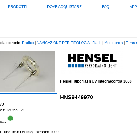
PRODOTTI
DOVE ACQUISTARE
FAQ
APP
ria corrente:
Radice
|
NAVIGAZIONE PER TIPOLOGIA
|
Flash
|
Monotorcia
|
Torna a
Hensel Tubo flash UV integra/contra 1000
HNS9449970
70
:
€ 180,65
+iva
nza:
 Tubo flash UV integra/contra 1000