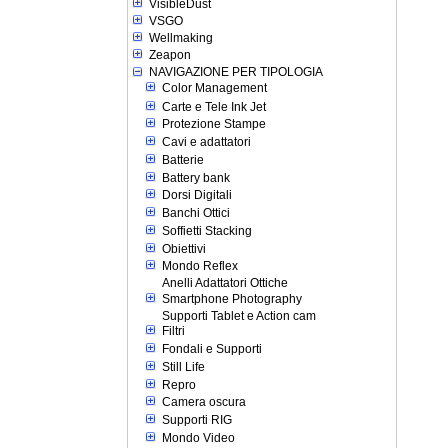
VisibleDust
VSGO
Wellmaking
Zeapon
NAVIGAZIONE PER TIPOLOGIA
Color Management
Carte e Tele Ink Jet
Protezione Stampe
Cavi e adattatori
Batterie
Battery bank
Dorsi Digitali
Banchi Ottici
Soffietti Stacking
Obiettivi
Mondo Reflex
Anelli Adattatori Ottiche
Smartphone Photography
Supporti Tablet e Action cam
Filtri
Fondali e Supporti
Still Life
Repro
Camera oscura
Supporti RIG
Mondo Video