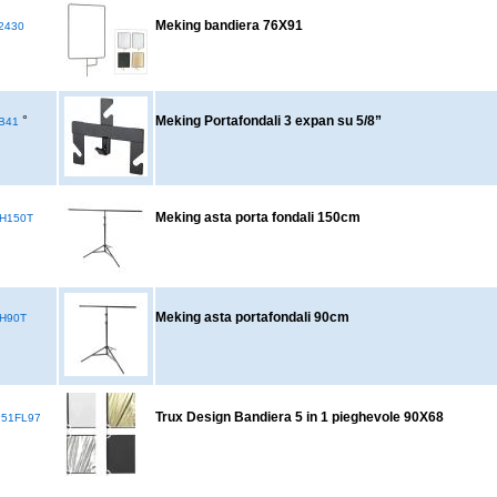
Meking bandiera 76X91
2430
°
Meking Portafondali 3 expan su 5/8”
B41
Meking asta porta fondali 150cm
H150T
Meking asta portafondali 90cm
H90T
Trux Design Bandiera 5 in 1 pieghevole 90X68
51FL97