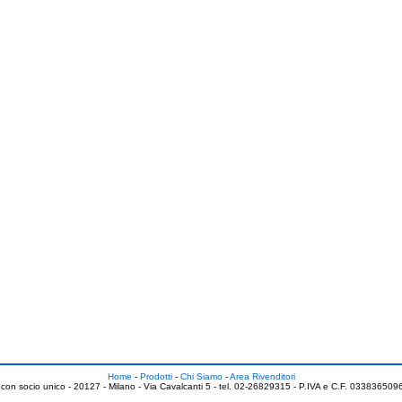
Home
-
Prodotti
-
Chi Siamo
-
Area Rivenditori
 con socio unico - 20127 - Milano - Via Cavalcanti 5 - tel. 02-26829315 - P.IVA e C.F. 0338365