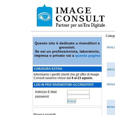
Catego
Questo sito è dedicato a rivenditori e
grossisti.
MKNL
Se sei un professionista, laboratorio,
impresa o privato vai a
questa pagina
CHIUSURA ESTIVA
JNB10
Informiamo i gentili clienti che gli uffici di Image
Consult saranno chiusi dal
8 al 23 agosto.
LOG IN PER RIVENDITORI ACCREDITATI
MKNH
Indirizzo E-Mail
password
MKNH
Ricerca prodotti