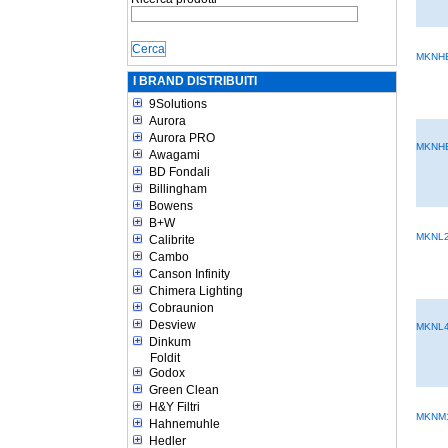
MKNH
I BRAND DISTRIBUITI
9Solutions
Aurora
Aurora PRO
MKNH
Awagami
BD Fondali
Billingham
Bowens
B+W
MKNL
Calibrite
Cambo
Canson Infinity
Chimera Lighting
Cobraunion
Desview
MKNL
Dinkum
Foldit
Godox
Green Clean
H&Y Filtri
MKNM
Hahnemuhle
Hedler