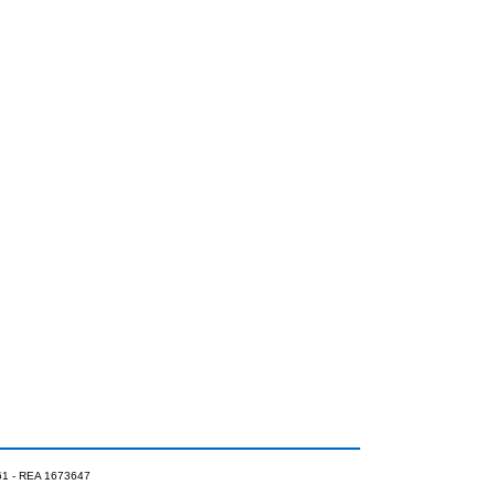
0961 - REA 1673647