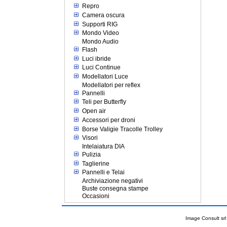
Repro
Camera oscura
Supporti RIG
Mondo Video
Mondo Audio
Flash
Luci ibride
Luci Continue
Modellatori Luce
Modellatori per reflex
Pannelli
Teli per Butterfly
Open air
Accessori per droni
Borse Valigie Tracolle Trolley
Visori
Intelaiatura DIA
Pulizia
Taglierine
Pannelli e Telai
Archiviazione negativi
Buste consegna stampe
Occasioni
Image Consult srl