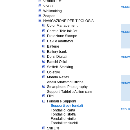
VisibleDust
VSGO
MKNM
Wellmaking
Zeapon
NAVIGAZIONE PER TIPOLOGIA
Color Management
Carte e Tele Ink Jet
MKNM
Protezione Stampe
Cavi e adattatori
Batterie
Battery bank
Dorsi Digitali
MKNW
Banchi Ottici
Soffietti Stacking
Obiettivi
Mondo Reflex
Anelli Adattatori Ottiche
MKNW
Smartphone Photography
Supporti Tablet e Action cam
Filtri
Fondali e Supporti
Supporti per fondali
TRDLP
Fondali di carta
Fondali di stoffa
Fondali di vinile
Fondali traslucidi
Still Life