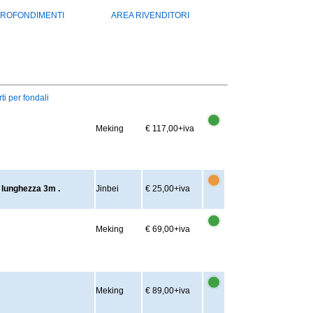
ROFONDIMENTI
AREA RIVENDITORI
ti per fondali
Meking
€ 117,00
+iva
 lunghezza 3m .
Jinbei
€ 25,00
+iva
Meking
€ 69,00
+iva
Meking
€ 89,00
+iva