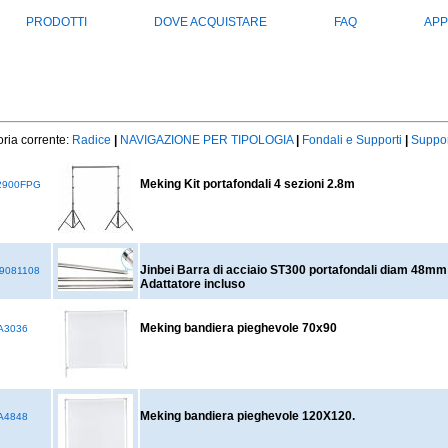
PRODOTTI
DOVE ACQUISTARE
FAQ
APP
ria corrente:
Radice
|
NAVIGAZIONE PER TIPOLOGIA
|
Fondali e Supporti
|
Suppor
Meking Kit portafondali 4 sezioni 2.8m
2900FPG
Jinbei Barra di acciaio ST300 portafondali diam 48mm
9081108
Adattatore incluso
Meking bandiera pieghevole 70x90
A3036
Meking bandiera pieghevole 120X120.
A4848