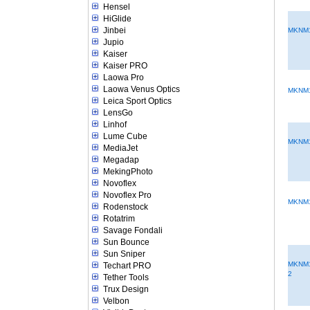
Hensel
HiGlide
Jinbei
MKNM
Jupio
Kaiser
Kaiser PRO
Laowa Pro
Laowa Venus Optics
MKNM
Leica Sport Optics
LensGo
Linhof
Lume Cube
MKNM
MediaJet
Megadap
MekingPhoto
Novoflex
Novoflex Pro
MKNM
Rodenstock
Rotatrim
Savage Fondali
Sun Bounce
Sun Sniper
MKNM1
Techart PRO
2
Tether Tools
Trux Design
Velbon