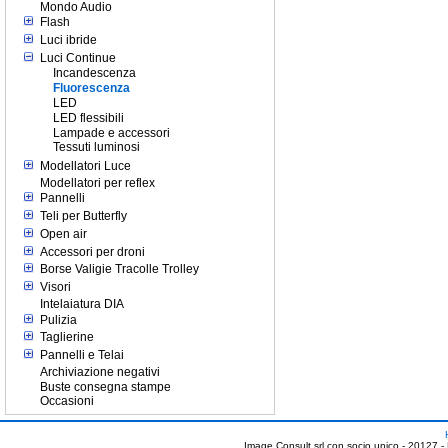
Mondo Audio
Flash
Luci ibride
Luci Continue
Incandescenza
Fluorescenza
LED
LED flessibili
Lampade e accessori
Tessuti luminosi
Modellatori Luce
Modellatori per reflex
Pannelli
Teli per Butterfly
Open air
Accessori per droni
Borse Valigie Tracolle Trolley
Visori
Intelaiatura DIA
Pulizia
Taglierine
Pannelli e Telai
Archiviazione negativi
Buste consegna stampe
Occasioni
Image Consult srl con socio unico - 20127 -