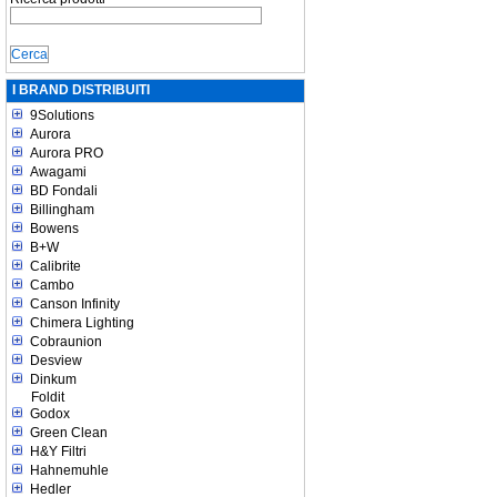
I BRAND DISTRIBUITI
9Solutions
Aurora
Aurora PRO
Awagami
BD Fondali
Billingham
Bowens
B+W
Calibrite
Cambo
Canson Infinity
Chimera Lighting
Cobraunion
Desview
Dinkum
Foldit
Godox
Green Clean
H&Y Filtri
Hahnemuhle
Hedler