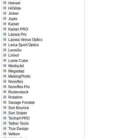
Hensel
HiGlide
Jinbei
Jupio
Kaiser
Kaiser PRO
Laowa Pro
Laowa Venus Optics
Leica Sport Optics
LensGo
Linhof
Lume Cube
MediaJet
Megadap
MekingPhoto
Novoflex
Novoflex Pro
Rodenstock
Rotatrim
Savage Fondali
Sun Bounce
Sun Sniper
Techart PRO
Tether Tools
Trux Design
Velbon