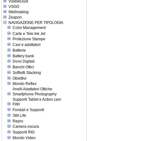
VisibleDust
VSGO
Wellmaking
Zeapon
NAVIGAZIONE PER TIPOLOGIA
Color Management
Carte e Tele Ink Jet
Protezione Stampe
Cavi e adattatori
Batterie
Battery bank
Dorsi Digitali
Banchi Ottici
Soffietti Stacking
Obiettivi
Mondo Reflex
Anelli Adattatori Ottiche
Smartphone Photography
Supporti Tablet e Action cam
Filtri
Fondali e Supporti
Still Life
Repro
Camera oscura
Supporti RIG
Mondo Video