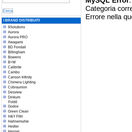
MySQL Error
:
Categoria corr
Errore nella qu
I BRAND DISTRIBUITI
9Solutions
Aurora
Aurora PRO
Awagami
BD Fondali
Billingham
Bowens
B+W
Calibrite
Cambo
Canson Infinity
Chimera Lighting
Cobraunion
Desview
Dinkum
Foldit
Godox
Green Clean
H&Y Filtri
Hahnemuhle
Hedler
Hensel