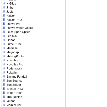
HiGlide
Jinbei
Jupio
Kaiser
Kaiser PRO
Laowa Pro
Laowa Venus Optics
Leica Sport Optics
LensGo
Linhof
Lume Cube
MediaJet
Megadap
MekingPhoto
Novoflex
Novoflex Pro
Rodenstock
Rotatrim
Savage Fondali
Sun Bounce
Sun Sniper
Techart PRO
Tether Tools
Trux Design
Velbon
VisibleDust