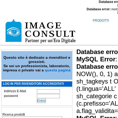
Database er
Database error:
next
PRODOTTI
Database erro
Questo sito è dedicato a rivenditori e
MySQL Error
:
grossisti.
Database erro
Se sei un professionista, laboratorio,
impresa o privato vai a
questa pagina
NOW(), 0, 1) as
sh_tagkeys t O
LOG IN PER RIVENDITORI ACCREDITATI
(t.lingua='ALL'
Indirizzo E-Mail
sh_categorie c
password
(c.prefisso='A
a.flag_validit
Ricerca prodotti