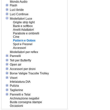
Mondo Audio
Flash
Luci ibride
Luci Continue
Modellatori Luce
Griglie strip light
Bank e softbox
Anelli Adattatori
Parabole e ombrelli
Cine
Pattern e Gobos
Spot e Fresnel
Accessori
Modellatori per reflex
Pannelli
Teli per Butterfly
Open air
Accessori per droni
Borse Valigie Tracolle Trolley
Visori
Intelaiatura DIA
Pulizia
Taglierine
Pannelli e Telai
Archiviazione negativi
Buste consegna stampe
Occasioni