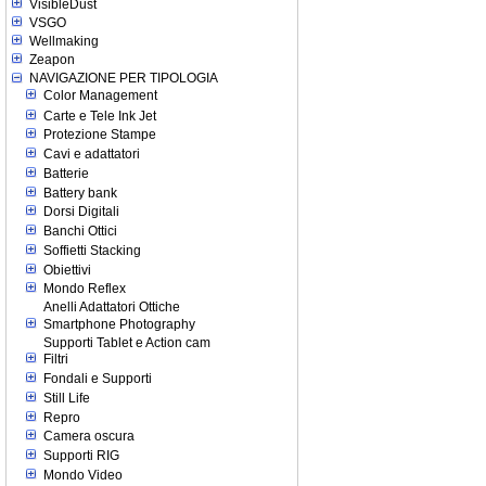
VisibleDust
VSGO
Wellmaking
Zeapon
NAVIGAZIONE PER TIPOLOGIA
Color Management
Carte e Tele Ink Jet
Protezione Stampe
Cavi e adattatori
Batterie
Battery bank
Dorsi Digitali
Banchi Ottici
Soffietti Stacking
Obiettivi
Mondo Reflex
Anelli Adattatori Ottiche
Smartphone Photography
Supporti Tablet e Action cam
Filtri
Fondali e Supporti
Still Life
Repro
Camera oscura
Supporti RIG
Mondo Video