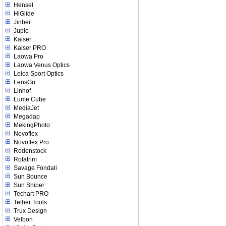
Hensel
HiGlide
Jinbei
Jupio
Kaiser
Kaiser PRO
Laowa Pro
Laowa Venus Optics
Leica Sport Optics
LensGo
Linhof
Lume Cube
MediaJet
Megadap
MekingPhoto
Novoflex
Novoflex Pro
Rodenstock
Rotatrim
Savage Fondali
Sun Bounce
Sun Sniper
Techart PRO
Tether Tools
Trux Design
Velbon