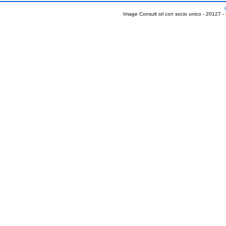
Image Consult srl con socio unico - 20127 -