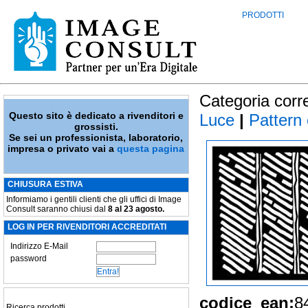
PRODOTTI
Categoria corr
Questo sito è dedicato a rivenditori e
Luce
|
Pattern
grossisti.
Se sei un professionista, laboratorio,
impresa o privato vai a
questa pagina
CHIUSURA ESTIVA
Informiamo i gentili clienti che gli uffici di Image
Consult saranno chiusi dal
8 al 23 agosto.
LOG IN PER RIVENDITORI ACCREDITATI
Indirizzo E-Mail
password
codice_ean:
8
Ricerca prodotti