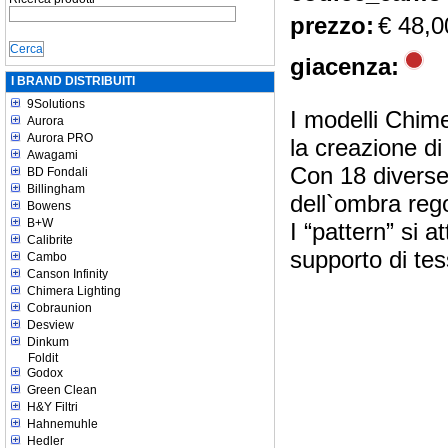
prezzo:
€ 48,0
giacenza:
I BRAND DISTRIBUITI
9Solutions
I modelli Chim
Aurora
Aurora PRO
la creazione di 
Awagami
Con 18 diverse 
BD Fondali
Billingham
dell`ombra rego
Bowens
B+W
I “pattern” si 
Calibrite
supporto di te
Cambo
Canson Infinity
Chimera Lighting
Cobraunion
Desview
Dinkum
Foldit
Godox
Green Clean
H&Y Filtri
Hahnemuhle
Hedler