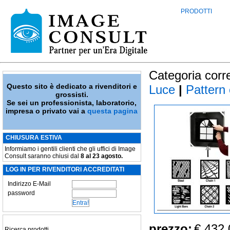
PRODOTTI
Categoria corr
Questo sito è dedicato a rivenditori e
Luce
|
Pattern
grossisti.
Se sei un professionista, laboratorio,
impresa o privato vai a
questa pagina
CHIUSURA ESTIVA
Informiamo i gentili clienti che gli uffici di Image
Consult saranno chiusi dal
8 al 23 agosto.
LOG IN PER RIVENDITORI ACCREDITATI
Indirizzo E-Mail
password
prezzo:
€ 432,
Ricerca prodotti