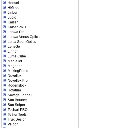
Hensel
HiGlide
Jinbei
Jupio
Kaiser
Kaiser PRO
Laowa Pro
Laowa Venus Optics
Leica Sport Optics
LensGo
Linhof
Lume Cube
MediaJet
Megadap
MekingPhoto
Novoflex
Novoflex Pro
Rodenstock
Rotatrim
Savage Fondali
Sun Bounce
Sun Sniper
Techart PRO
Tether Tools
Trux Design
Velbon