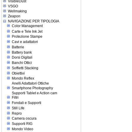
VisibleDust
VSGO
Wellmaking
Zeapon
NAVIGAZIONE PER TIPOLOGIA
Color Management
Carte e Tele Ink Jet
Protezione Stampe
Cavi e adattatori
Batterie
Battery bank
Dorsi Digitali
Banchi Ottici
Soffietti Stacking
Obiettivi
Mondo Reflex
Anelli Adattatori Ottiche
Smartphone Photography
Supporti Tablet e Action cam
Filtri
Fondali e Supporti
Still Life
Repro
Camera oscura
Supporti RIG
Mondo Video