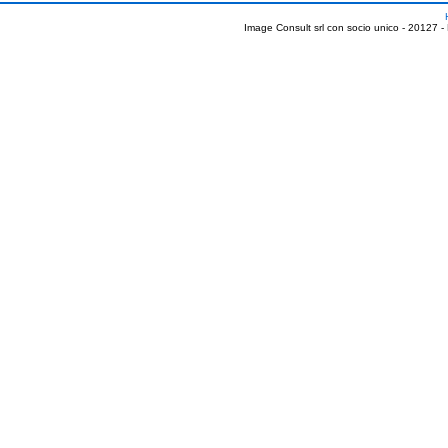
Image Consult srl con socio unico - 20127 -