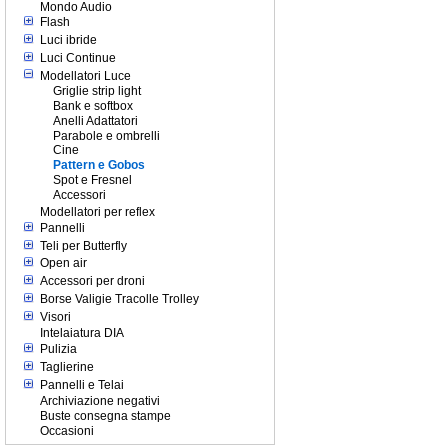
Mondo Audio
Flash
Luci ibride
Luci Continue
Modellatori Luce
Griglie strip light
Bank e softbox
Anelli Adattatori
Parabole e ombrelli
Cine
Pattern e Gobos
Spot e Fresnel
Accessori
Modellatori per reflex
Pannelli
Teli per Butterfly
Open air
Accessori per droni
Borse Valigie Tracolle Trolley
Visori
Intelaiatura DIA
Pulizia
Taglierine
Pannelli e Telai
Archiviazione negativi
Buste consegna stampe
Occasioni