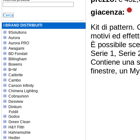
giacenza:
Kit di pattern.
I BRAND DISTRIBUITI
9Solutions
motivi ed effett
Aurora
È possibile sceg
Aurora PRO
Awagami
Serie 1, Serie 
BD Fondali
Billingham
Contiene una se
Bowens
finestre, un My
B+W
Calibrite
Cambo
Canson Infinity
Chimera Lighting
Cobraunion
Desview
Dinkum
Foldit
Godox
Green Clean
H&Y Filtri
Hahnemuhle
Hedler