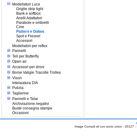
Modellatori Luce
Griglie strip light
Bank e softbox
Anelli Adattatori
Parabole e ombrelli
Cine
Pattern e Gobos
Spot e Fresnel
Accessori
Modellatori per reflex
Pannelli
Teli per Butterfly
Open air
Accessori per droni
Borse Valigie Tracolle Trolley
Visori
Intelaiatura DIA
Pulizia
Taglierine
Pannelli e Telai
Archiviazione negativi
Buste consegna stampe
Occasioni
Image Consult srl con socio unico - 20127 -