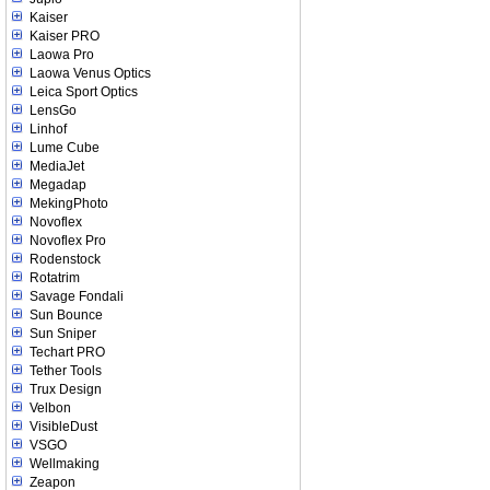
Kaiser
Kaiser PRO
Laowa Pro
Laowa Venus Optics
Leica Sport Optics
LensGo
Linhof
Lume Cube
MediaJet
Megadap
MekingPhoto
Novoflex
Novoflex Pro
Rodenstock
Rotatrim
Savage Fondali
Sun Bounce
Sun Sniper
Techart PRO
Tether Tools
Trux Design
Velbon
VisibleDust
VSGO
Wellmaking
Zeapon