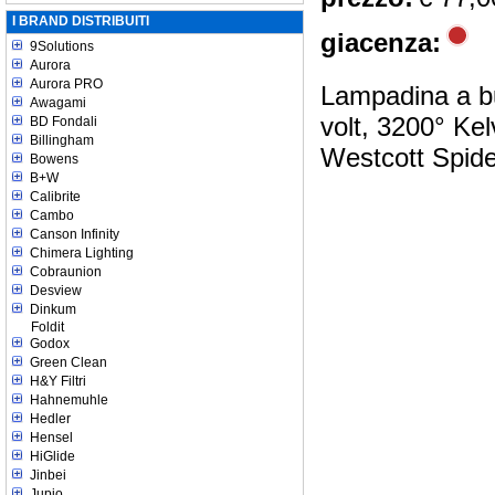
I BRAND DISTRIBUITI
giacenza:
9Solutions
Aurora
Aurora PRO
Lampadina a bu
Awagami
volt, 3200° Kel
BD Fondali
Billingham
Westcott Spider
Bowens
B+W
Calibrite
Cambo
Canson Infinity
Chimera Lighting
Cobraunion
Desview
Dinkum
Foldit
Godox
Green Clean
H&Y Filtri
Hahnemuhle
Hedler
Hensel
HiGlide
Jinbei
Jupio