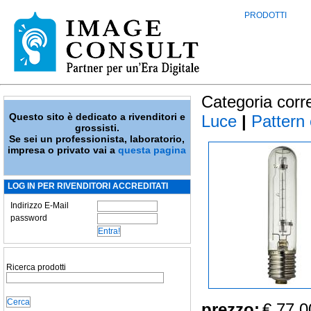
PRODOTTI
Categoria corr
Questo sito è dedicato a rivenditori e
Luce
|
Pattern
grossisti.
Se sei un professionista, laboratorio,
impresa o privato vai a
questa pagina
LOG IN PER RIVENDITORI ACCREDITATI
Indirizzo E-Mail
password
Ricerca prodotti
prezzo:
€ 77,0