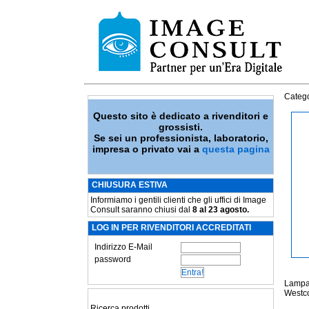
Catego
Questo sito è dedicato a rivenditori e
grossisti.
Se sei un professionista, laboratorio,
impresa o privato vai a
questa pagina
CHIUSURA ESTIVA
Informiamo i gentili clienti che gli uffici di Image
Consult saranno chiusi dal
8 al 23 agosto.
LOG IN PER RIVENDITORI ACCREDITATI
Indirizzo E-Mail
password
Lampad
Westco
Ricerca prodotti