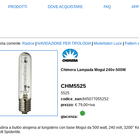
PRODOTTI
DOVE ACQUISTARE
FAQ
APP
ria corrente:
Radice
|
NAVIGAZIONE PER TIPOLOGIA
|
Modellatori Luce
|
Pattern
Chimera Lampada Mogul 240v-500W
CHM5525
5525
codice_ean:
845077055252
prezzo:
€ 79,00
+iva
giacenza:
ina a bulbo alogena al tungsteno con base Mogul da 500 watt, 240 volt, 3200° Kel
tt Spiderlite.