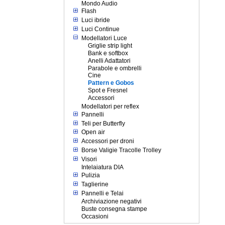
Mondo Audio
Flash
Luci ibride
Luci Continue
Modellatori Luce
Griglie strip light
Bank e softbox
Anelli Adattatori
Parabole e ombrelli
Cine
Pattern e Gobos
Spot e Fresnel
Accessori
Modellatori per reflex
Pannelli
Teli per Butterfly
Open air
Accessori per droni
Borse Valigie Tracolle Trolley
Visori
Intelaiatura DIA
Pulizia
Taglierine
Pannelli e Telai
Archiviazione negativi
Buste consegna stampe
Occasioni