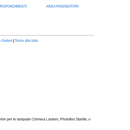
ROFONDIMENTI
AREA RIVENDITORI
 e Gobos
|
Torna alla lista
vin per le lampade Chimera Lantern, Photoflex Starlite, o