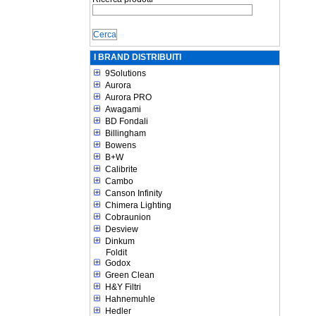
I BRAND DISTRIBUITI
9Solutions
Aurora
Aurora PRO
Awagami
BD Fondali
Billingham
Bowens
B+W
Calibrite
Cambo
Canson Infinity
Chimera Lighting
Cobraunion
Desview
Dinkum
Foldit
Godox
Green Clean
H&Y Filtri
Hahnemuhle
Hedler