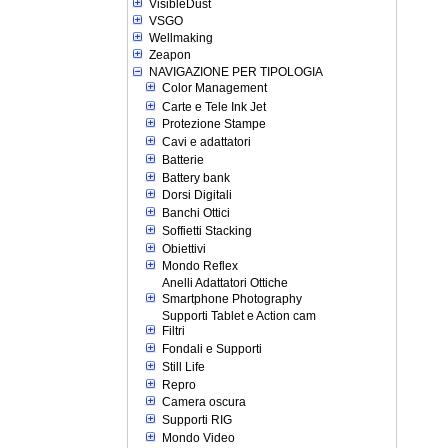
VisibleDust
VSGO
Wellmaking
Zeapon
NAVIGAZIONE PER TIPOLOGIA
Color Management
Carte e Tele Ink Jet
Protezione Stampe
Cavi e adattatori
Batterie
Battery bank
Dorsi Digitali
Banchi Ottici
Soffietti Stacking
Obiettivi
Mondo Reflex
Anelli Adattatori Ottiche
Smartphone Photography
Supporti Tablet e Action cam
Filtri
Fondali e Supporti
Still Life
Repro
Camera oscura
Supporti RIG
Mondo Video