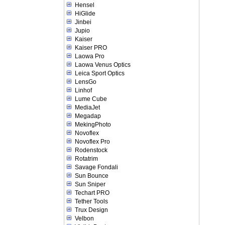
Hensel
HiGlide
Jinbei
Jupio
Kaiser
Kaiser PRO
Laowa Pro
Laowa Venus Optics
Leica Sport Optics
LensGo
Linhof
Lume Cube
MediaJet
Megadap
MekingPhoto
Novoflex
Novoflex Pro
Rodenstock
Rotatrim
Savage Fondali
Sun Bounce
Sun Sniper
Techart PRO
Tether Tools
Trux Design
Velbon