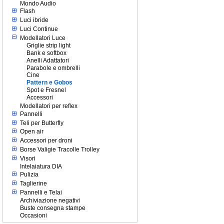
Mondo Audio
Flash
Luci ibride
Luci Continue
Modellatori Luce
Griglie strip light
Bank e softbox
Anelli Adattatori
Parabole e ombrelli
Cine
Pattern e Gobos
Spot e Fresnel
Accessori
Modellatori per reflex
Pannelli
Teli per Butterfly
Open air
Accessori per droni
Borse Valigie Tracolle Trolley
Visori
Intelaiatura DIA
Pulizia
Taglierine
Pannelli e Telai
Archiviazione negativi
Buste consegna stampe
Occasioni