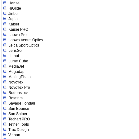
Hensel
HiGlide
Jinbei
Jupio
Kaiser
Kaiser PRO
Laowa Pro
Laowa Venus Optics
Leica Sport Optics
LensGo
Linhof
Lume Cube
MediaJet
Megadap
MekingPhoto
Novoflex
Novoflex Pro
Rodenstock
Rotatrim
Savage Fondali
Sun Bounce
Sun Sniper
Techart PRO
Tether Tools
Trux Design
Velbon