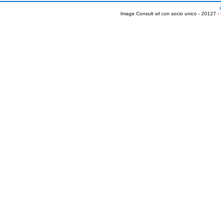
Image Consult srl con socio unico - 20127 -