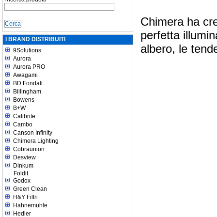
Chimera ha cre
perfetta illumi
I BRAND DISTRIBUITI
albero, le tend
9Solutions
Aurora
Aurora PRO
Awagami
BD Fondali
Billingham
Bowens
B+W
Calibrite
Cambo
Canson Infinity
Chimera Lighting
Cobraunion
Desview
Dinkum
Foldit
Godox
Green Clean
H&Y Filtri
Hahnemuhle
Hedler