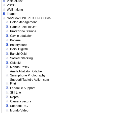
VisibleDust
VSGO
Wellmaking
Zeapon
NAVIGAZIONE PER TIPOLOGIA
Color Management
Carte e Tele Ink Jet
Protezione Stampe
Cavi e adattatori
Batterie
Battery bank
Dorsi Digitali
Banchi Ottici
Soffietti Stacking
Obiettivi
Mondo Reflex
Anelli Adattatori Ottiche
Smartphone Photography
Supporti Tablet e Action cam
Filtri
Fondali e Supporti
Still Life
Repro
Camera oscura
Supporti RIG
Mondo Video