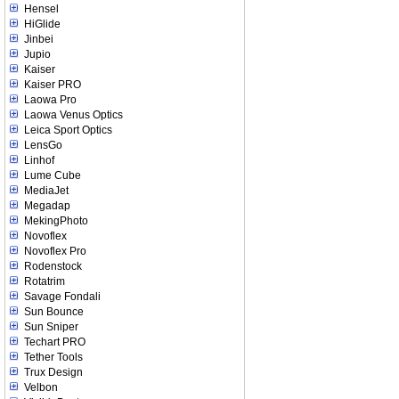
Hensel
HiGlide
Jinbei
Jupio
Kaiser
Kaiser PRO
Laowa Pro
Laowa Venus Optics
Leica Sport Optics
LensGo
Linhof
Lume Cube
MediaJet
Megadap
MekingPhoto
Novoflex
Novoflex Pro
Rodenstock
Rotatrim
Savage Fondali
Sun Bounce
Sun Sniper
Techart PRO
Tether Tools
Trux Design
Velbon