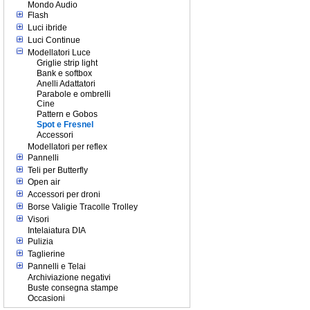
Mondo Audio
Flash
Luci ibride
Luci Continue
Modellatori Luce
Griglie strip light
Bank e softbox
Anelli Adattatori
Parabole e ombrelli
Cine
Pattern e Gobos
Spot e Fresnel
Accessori
Modellatori per reflex
Pannelli
Teli per Butterfly
Open air
Accessori per droni
Borse Valigie Tracolle Trolley
Visori
Intelaiatura DIA
Pulizia
Taglierine
Pannelli e Telai
Archiviazione negativi
Buste consegna stampe
Occasioni