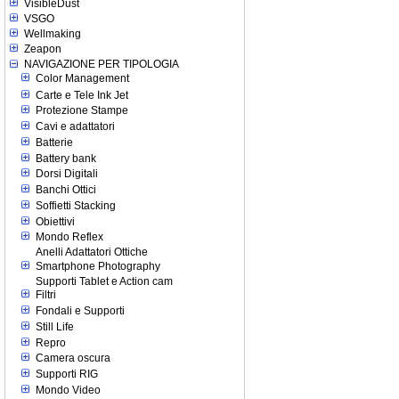
VisibleDust
VSGO
Wellmaking
Zeapon
NAVIGAZIONE PER TIPOLOGIA
Color Management
Carte e Tele Ink Jet
Protezione Stampe
Cavi e adattatori
Batterie
Battery bank
Dorsi Digitali
Banchi Ottici
Soffietti Stacking
Obiettivi
Mondo Reflex
Anelli Adattatori Ottiche
Smartphone Photography
Supporti Tablet e Action cam
Filtri
Fondali e Supporti
Still Life
Repro
Camera oscura
Supporti RIG
Mondo Video