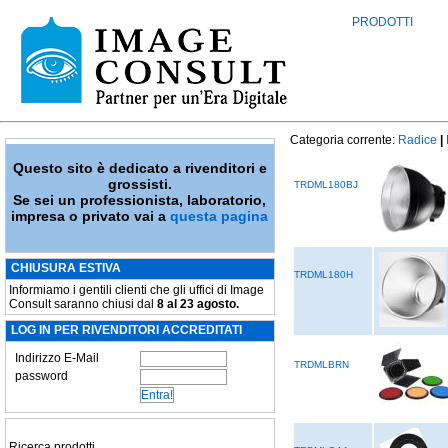
PRODOTTI
Categoria corrente:
Radice
|
Questo sito è dedicato a rivenditori e
grossisti.
TRDML180BJ
Se sei un professionista, laboratorio,
impresa o privato vai a
questa pagina
CHIUSURA ESTIVA
TRDML180H
Informiamo i gentili clienti che gli uffici di Image
Consult saranno chiusi dal
8 al 23 agosto.
LOG IN PER RIVENDITORI ACCREDITATI
Indirizzo E-Mail
TRDMLBRN
password
Ricerca prodotti