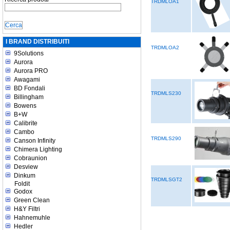
TRDMLOA1
I BRAND DISTRIBUITI
TRDMLOA2
9Solutions
Aurora
Aurora PRO
Awagami
BD Fondali
TRDMLS230
Billingham
Bowens
B+W
Calibrite
Cambo
TRDMLS290
Canson Infinity
Chimera Lighting
Cobraunion
Desview
Dinkum
TRDMLSGT2
Foldit
Godox
Green Clean
H&Y Filtri
Hahnemuhle
Hedler