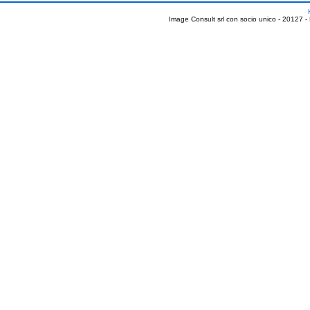
Image Consult srl con socio unico - 20127 -