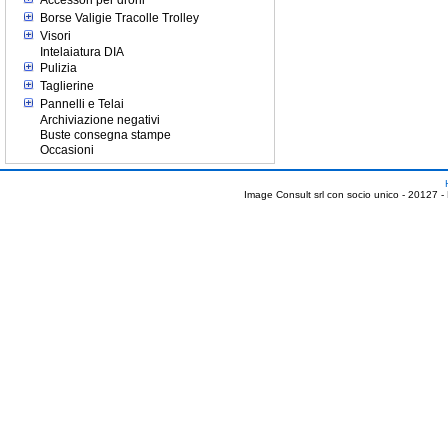
Accessori per droni
Borse Valigie Tracolle Trolley
Visori
Intelaiatura DIA
Pulizia
Taglierine
Pannelli e Telai
Archiviazione negativi
Buste consegna stampe
Occasioni
Image Consult srl con socio unico - 20127 -