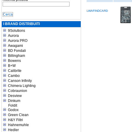
LWAFINDCARD
I BRAND DISTRIBUITI
9Solutions
Aurora
Aurora PRO
Awagami
BD Fondali
Billingham
Bowens
B+W
Calibrite
Cambo
Canson Infinity
Chimera Lighting
Cobraunion
Desview
Dinkum
Foldit
Godox
Green Clean
H&Y Filtri
Hahnemuhle
Hedler