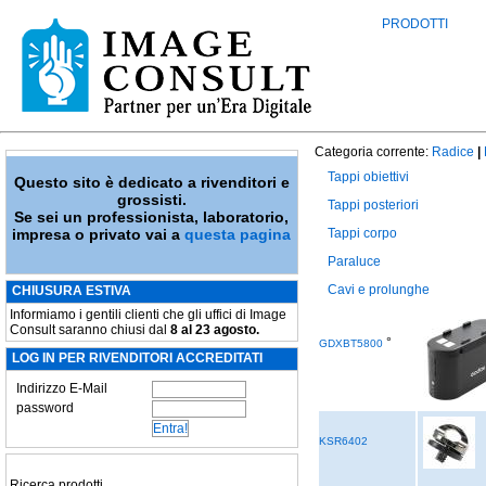
PRODOTTI
Categoria corrente:
Radice
|
Tappi obiettivi
Questo sito è dedicato a rivenditori e
grossisti.
Tappi posteriori
Se sei un professionista, laboratorio,
impresa o privato vai a
questa pagina
Tappi corpo
Paraluce
Cavi e prolunghe
CHIUSURA ESTIVA
Informiamo i gentili clienti che gli uffici di Image
Consult saranno chiusi dal
8 al 23 agosto.
°
GDXBT5800
LOG IN PER RIVENDITORI ACCREDITATI
Indirizzo E-Mail
password
KSR6402
Ricerca prodotti