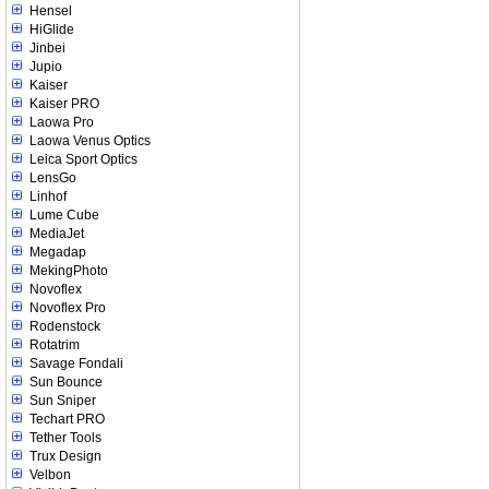
Hensel
HiGlide
Jinbei
Jupio
Kaiser
Kaiser PRO
Laowa Pro
Laowa Venus Optics
Leica Sport Optics
LensGo
Linhof
Lume Cube
MediaJet
Megadap
MekingPhoto
Novoflex
Novoflex Pro
Rodenstock
Rotatrim
Savage Fondali
Sun Bounce
Sun Sniper
Techart PRO
Tether Tools
Trux Design
Velbon