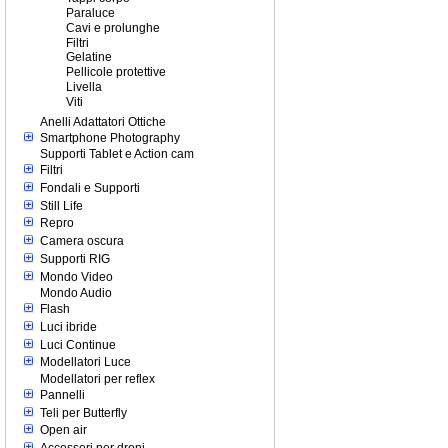
Paraluce
Cavi e prolunghe
Filtri
Gelatine
Pellicole protettive
Livella
Viti
Anelli Adattatori Ottiche
Smartphone Photography
Supporti Tablet e Action cam
Filtri
Fondali e Supporti
Still Life
Repro
Camera oscura
Supporti RIG
Mondo Video
Mondo Audio
Flash
Luci ibride
Luci Continue
Modellatori Luce
Modellatori per reflex
Pannelli
Teli per Butterfly
Open air