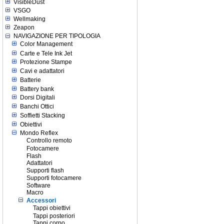
VisibleDust
VSGO
Wellmaking
Zeapon
NAVIGAZIONE PER TIPOLOGIA
Color Management
Carte e Tele Ink Jet
Protezione Stampe
Cavi e adattatori
Batterie
Battery bank
Dorsi Digitali
Banchi Ottici
Soffietti Stacking
Obiettivi
Mondo Reflex
Controllo remoto
Fotocamere
Flash
Adattatori
Supporti flash
Supporti fotocamere
Software
Macro
Accessori
Tappi obiettivi
Tappi posteriori
Tappi corpo