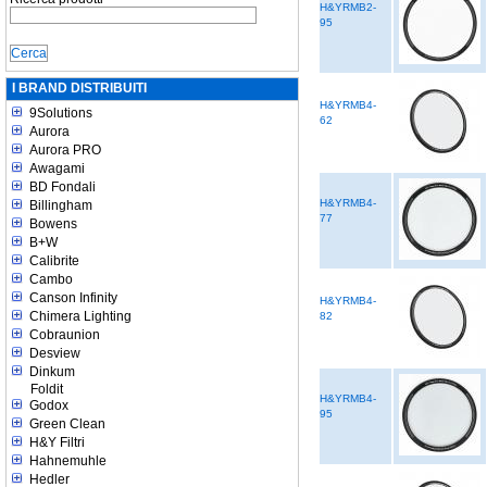
H&YRMB2-
95
I BRAND DISTRIBUITI
H&YRMB4-
9Solutions
62
Aurora
Aurora PRO
Awagami
BD Fondali
H&YRMB4-
Billingham
77
Bowens
B+W
Calibrite
Cambo
Canson Infinity
H&YRMB4-
Chimera Lighting
82
Cobraunion
Desview
Dinkum
Foldit
H&YRMB4-
Godox
95
Green Clean
H&Y Filtri
Hahnemuhle
Hedler