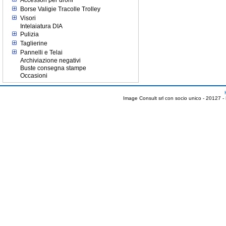
Accessori per droni
Borse Valigie Tracolle Trolley
Visori
Intelaiatura DIA
Pulizia
Taglierine
Pannelli e Telai
Archiviazione negativi
Buste consegna stampe
Occasioni
Image Consult srl con socio unico - 20127 -