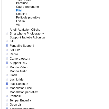
Paraluce
Cavi e prolunghe
Filtri
Gelatine
Pellicole protettive
Livella
Viti
Anelli Adattatori Ottiche
Smartphone Photography
Supporti Tablet e Action cam
Filtri
Fondali e Supporti
Still Life
Repro
Camera oscura
Supporti RIG
Mondo Video
Mondo Audio
Flash
Luci ibride
Luci Continue
Modellatori Luce
Modellatori per reflex
Pannelli
Teli per Butterfly
Open air