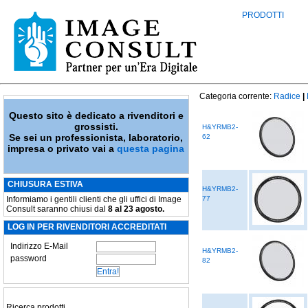
PRODOTTI
Categoria corrente:
Radice
|
Questo sito è dedicato a rivenditori e
grossisti.
H&YRMB2-
Se sei un professionista, laboratorio,
62
impresa o privato vai a
questa pagina
CHIUSURA ESTIVA
H&YRMB2-
Informiamo i gentili clienti che gli uffici di Image
77
Consult saranno chiusi dal
8 al 23 agosto.
LOG IN PER RIVENDITORI ACCREDITATI
Indirizzo E-Mail
H&YRMB2-
password
82
Ricerca prodotti