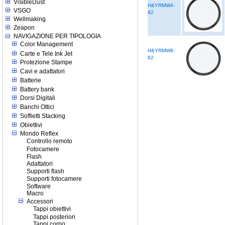
VisibleDust
H&YRMW4-
VSGO
82
Wellmaking
Zeapon
NAVIGAZIONE PER TIPOLOGIA
Color Management
H&YRMW8-
Carte e Tele Ink Jet
82
Protezione Stampe
Cavi e adattatori
Batterie
Battery bank
Dorsi Digitali
Banchi Ottici
Soffietti Stacking
Obiettivi
Mondo Reflex
Controllo remoto
Fotocamere
Flash
Adattatori
Supporti flash
Supporti fotocamere
Software
Macro
Accessori
Tappi obiettivi
Tappi posteriori
Tappi corpo