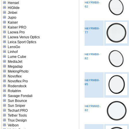
Hensel
H&YRMB8-
62
HiGlide
Jinbei
Jupio
Kaiser
Kaiser PRO
H&YRMB8-
Laowa Pro
77
Laowa Venus Optics
Leica Sport Optics
LensGo
Linhof
H&YRMB8-
Lume Cube
82
MediaJet
Megadap
MekingPhoto
Novoflex
H&YRMB8-
Novoflex Pro
95
Rodenstock
Rotatrim
Savage Fondali
Sun Bounce
Sun Sniper
H&YRMW2-
Techart PRO
82
Tether Tools
Trux Design
Velbon