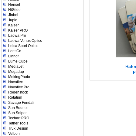
Hensel
HiGlide
Jinbei
Jupio
Kaiser
Kaiser PRO
Laowa Pro
Laowa Venus Optics
Leica Sport Optics
LensGo
Linhof
Lume Cube
Hahn
MediaJet
p
Megadap
MekingPhoto
Novoflex
Novoflex Pro
Rodenstock
Rotatrim
Savage Fondali
Sun Bounce
Sun Sniper
Techart PRO
Tether Tools
Trux Design
Velbon