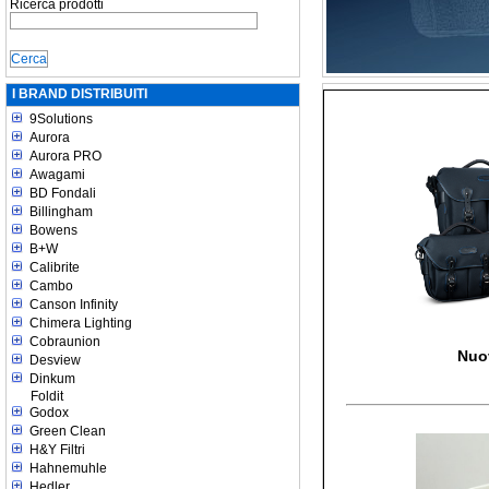
Ricerca prodotti
I BRAND DISTRIBUITI
9Solutions
Aurora
Aurora PRO
Awagami
BD Fondali
Billingham
Bowens
B+W
Calibrite
Cambo
Canson Infinity
Chimera Lighting
Cobraunion
Nuo
Desview
Dinkum
Foldit
Godox
Green Clean
H&Y Filtri
Hahnemuhle
Hedler