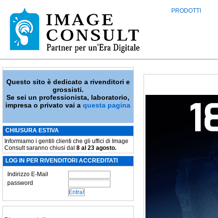
PRODOTTI
Questo sito è dedicato a rivenditori e
grossisti.
Se sei un professionista, laboratorio,
impresa o privato vai a
questa pagina
CHIUSURA ESTIVA
Informiamo i gentili clienti che gli uffici di Image
Consult saranno chiusi dal
8 al 23 agosto.
LOG IN PER RIVENDITORI ACCREDITATI
Indirizzo E-Mail
password