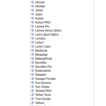
Hensel
HiGlide
Jinbei
Jupio
Kaiser
Kaiser PRO
Laowa Pro
Laowa Venus Optics
Leica Sport Optics
LensGo
Linhof
Lume Cube
MediaJet
Megadap
MekingPhoto
Novoflex
Novoflex Pro
Rodenstock
Rotatrim
Savage Fondali
Sun Bounce
Sun Sniper
Techart PRO
Tether Tools
Trux Design
Velbon