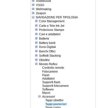
VisibleDust
VSGO
Wellmaking
Zeapon
NAVIGAZIONE PER TIPOLOGIA
Color Management
Carte e Tele Ink Jet
Protezione Stampe
Cavi e adattatori
Batterie
Battery bank
Dorsi Digitali
Banchi Ottici
Soffietti Stacking
Obiettivi
Mondo Reflex
Controllo remoto
Fotocamere
Flash
Adattatori
Supporti flash
Supporti fotocamere
Software
Macro
Accessori
Tappi obiettivi
Tappi posteriori
Tappi corpo