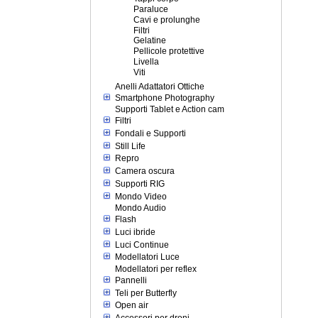
Paraluce
Cavi e prolunghe
Filtri
Gelatine
Pellicole protettive
Livella
Viti
Anelli Adattatori Ottiche
Smartphone Photography
Supporti Tablet e Action cam
Filtri
Fondali e Supporti
Still Life
Repro
Camera oscura
Supporti RIG
Mondo Video
Mondo Audio
Flash
Luci ibride
Luci Continue
Modellatori Luce
Modellatori per reflex
Pannelli
Teli per Butterfly
Open air