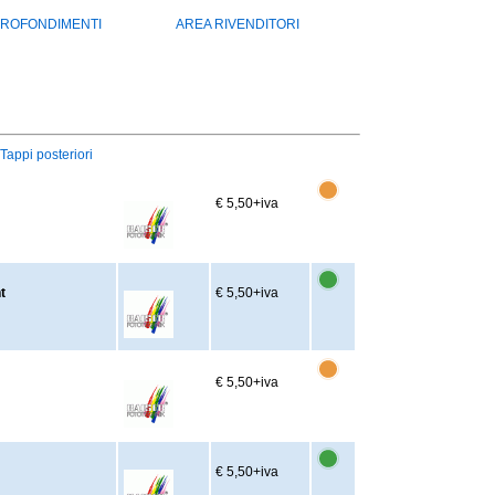
ROFONDIMENTI
AREA RIVENDITORI
Tappi posteriori
€ 5,50
+iva
t
€ 5,50
+iva
€ 5,50
+iva
€ 5,50
+iva