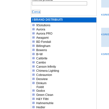
KSR6
I BRAND DISTRIBUITI
9Solutions
Aurora
Aurora PRO
KSR6
Awagami
BD Fondali
Billingham
Bowens
B+W
KSR6
Calibrite
Cambo
Canson Infinity
Chimera Lighting
Cobraunion
Desview
Dinkum
Foldit
Godox
Green Clean
H&Y Filtri
Hahnemuhle
Hedler