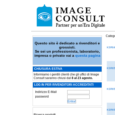
Catego
Questo sito è dedicato a rivenditori e
grossisti.
KSR6
Se sei un professionista, laboratorio,
impresa o privato vai a
questa pagina
KSR6
CHIUSURA ESTIVA
Informiamo i gentili clienti che gli uffici di Image
Consult saranno chiusi dal
8 al 23 agosto.
LOG IN PER RIVENDITORI ACCREDITATI
KSR6
Indirizzo E-Mail
password
KSR6
Ricerca prodotti