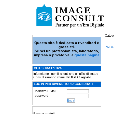
Catego
Questo sito è dedicato a rivenditori e
grossisti.
NVFCE
Se sei un professionista, laboratorio,
impresa o privato vai a
questa pagina
CHIUSURA ESTIVA
Informiamo i gentili clienti che gli uffici di Image
Consult saranno chiusi dal
8 al 23 agosto.
LOG IN PER RIVENDITORI ACCREDITATI
Indirizzo E-Mail
password
Ricerca prodotti