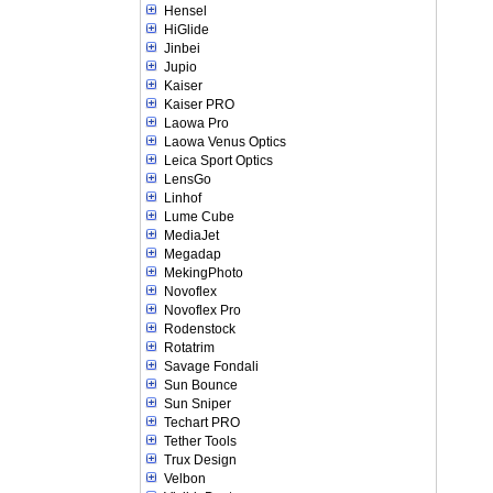
Hensel
HiGlide
Jinbei
Jupio
Kaiser
Kaiser PRO
Laowa Pro
Laowa Venus Optics
Leica Sport Optics
LensGo
Linhof
Lume Cube
MediaJet
Megadap
MekingPhoto
Novoflex
Novoflex Pro
Rodenstock
Rotatrim
Savage Fondali
Sun Bounce
Sun Sniper
Techart PRO
Tether Tools
Trux Design
Velbon