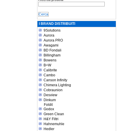
I BRAND DISTRIBUITI
9Solutions
Aurora
Aurora PRO
Awagami
BD Fondali
Billingham
Bowens
B+W
Calibrite
Cambo
Canson Infinity
Chimera Lighting
Cobraunion
Desview
Dinkum
Foldit
Godox
Green Clean
H&Y Filtri
Hahnemuhle
Hedler