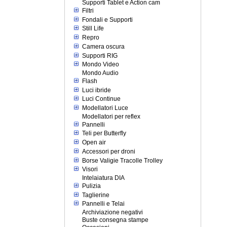
Supporti Tablet e Action cam
Filtri
Fondali e Supporti
Still Life
Repro
Camera oscura
Supporti RIG
Mondo Video
Mondo Audio
Flash
Luci ibride
Luci Continue
Modellatori Luce
Modellatori per reflex
Pannelli
Teli per Butterfly
Open air
Accessori per droni
Borse Valigie Tracolle Trolley
Visori
Intelaiatura DIA
Pulizia
Taglierine
Pannelli e Telai
Archiviazione negativi
Buste consegna stampe