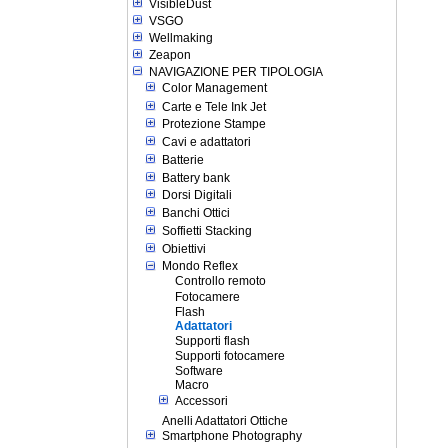
VisibleDust
VSGO
Wellmaking
Zeapon
NAVIGAZIONE PER TIPOLOGIA
Color Management
Carte e Tele Ink Jet
Protezione Stampe
Cavi e adattatori
Batterie
Battery bank
Dorsi Digitali
Banchi Ottici
Soffietti Stacking
Obiettivi
Mondo Reflex
Controllo remoto
Fotocamere
Flash
Adattatori
Supporti flash
Supporti fotocamere
Software
Macro
Accessori
Anelli Adattatori Ottiche
Smartphone Photography