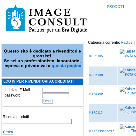
PRODOTTI
Categoria corrente:
Radice
|
Questo sito è dedicato a rivenditori e
grossisti.
KSR6105
Se sei un professionista, laboratorio,
impresa o privato vai a
questa pagina
KSR6108
LOG IN PER RIVENDITORI ACCREDITATI
Indirizzo E-Mail
KSR6109
password
KSR6110
Ricerca prodotti
°
KSR613300003