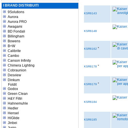
I BRAND DISTRIBUITI
9Solutions
KSR6143
Aurora
Aurora PRO
Awagami
BD Fondali
KSR6148
Billingham
Bowens
B+W
°
KSR6162
Calibrite
Cambo
Canson Infinity
Chimera Lighting
°
KSR6178
Cobraunion
Desview
Dinkum
°
Foldit
KSR6179
Godox
Green Clean
H&Y Filtri
KSR6184
Hahnemuhle
Hedler
Hensel
HiGlide
KSR6185
Jinbei
Jupio