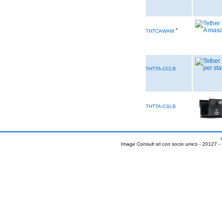
°
THTCAWAM
THTTA-CCLB
THTTA-CSLB
Image Consult srl con socio unico - 20127 -