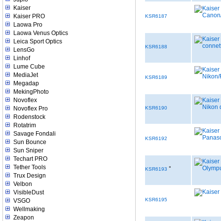
Kaiser
Kaiser PRO
KSR6187
Laowa Pro
Laowa Venus Optics
Leica Sport Optics
KSR6188
LensGo
Linhof
Lume Cube
MediaJet
KSR6189
Megadap
MekingPhoto
Novoflex
Novoflex Pro
KSR6190
Rodenstock
Rotatrim
Savage Fondali
KSR6192
Sun Bounce
Sun Sniper
Techart PRO
Tether Tools
°
KSR6193
Trux Design
Velbon
VisibleDust
KSR6195
VSGO
Wellmaking
Zeapon