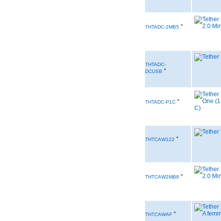
°
THTADC-2MB5
THTADC-
°
DCUSB
°
THTADC-P1C
°
THTCAW122
°
THTCAW2MB8
°
THTCAWAF