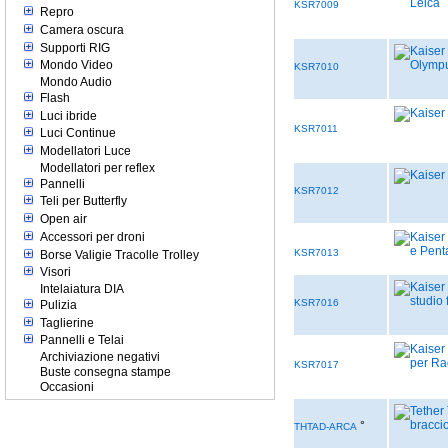
KSR7009
Repro
Camera oscura
Supporti RIG
Mondo Video
KSR7010
Mondo Audio
Flash
Luci ibride
KSR7011
Luci Continue
Modellatori Luce
Modellatori per reflex
Pannelli
KSR7012
Teli per Butterfly
Open air
Accessori per droni
KSR7013
Borse Valigie Tracolle Trolley
Visori
Intelaiatura DIA
KSR7016
Pulizia
Taglierine
Pannelli e Telai
Archiviazione negativi
KSR7017
Buste consegna stampe
Occasioni
°
THTAD-ARCA