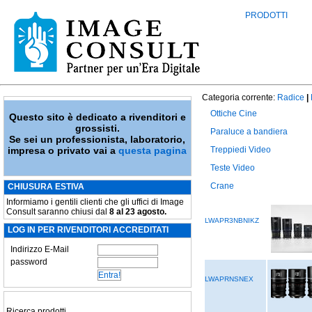
PRODOTTI
Categoria corrente:
Radice
|
Ottiche Cine
Questo sito è dedicato a rivenditori e
grossisti.
Paraluce a bandiera
Se sei un professionista, laboratorio,
impresa o privato vai a
questa pagina
Treppiedi Video
Teste Video
Crane
CHIUSURA ESTIVA
Informiamo i gentili clienti che gli uffici di Image
Consult saranno chiusi dal
8 al 23 agosto.
LWAPR3NBNIKZ
LOG IN PER RIVENDITORI ACCREDITATI
Indirizzo E-Mail
password
LWAPRNSNEX
Ricerca prodotti