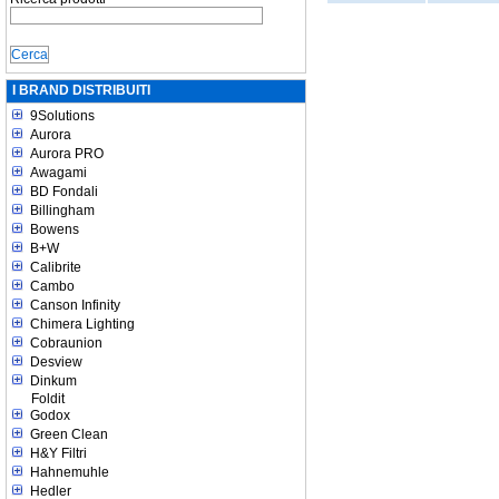
I BRAND DISTRIBUITI
9Solutions
Aurora
Aurora PRO
Awagami
BD Fondali
Billingham
Bowens
B+W
Calibrite
Cambo
Canson Infinity
Chimera Lighting
Cobraunion
Desview
Dinkum
Foldit
Godox
Green Clean
H&Y Filtri
Hahnemuhle
Hedler