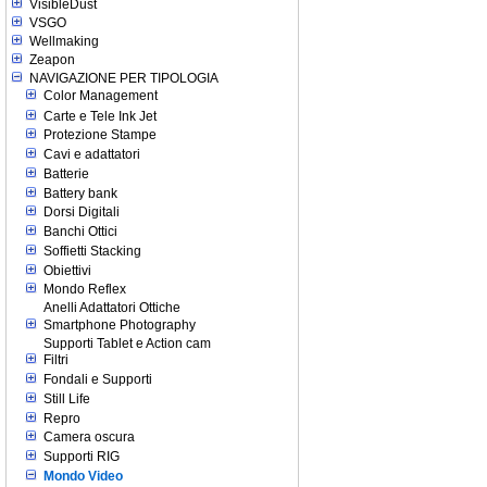
VisibleDust
VSGO
Wellmaking
Zeapon
NAVIGAZIONE PER TIPOLOGIA
Color Management
Carte e Tele Ink Jet
Protezione Stampe
Cavi e adattatori
Batterie
Battery bank
Dorsi Digitali
Banchi Ottici
Soffietti Stacking
Obiettivi
Mondo Reflex
Anelli Adattatori Ottiche
Smartphone Photography
Supporti Tablet e Action cam
Filtri
Fondali e Supporti
Still Life
Repro
Camera oscura
Supporti RIG
Mondo Video