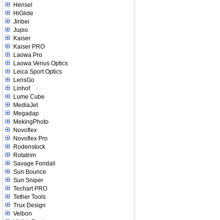
Hensel
HiGlide
Jinbei
Jupio
Kaiser
Kaiser PRO
Laowa Pro
Laowa Venus Optics
Leica Sport Optics
LensGo
Linhof
Lume Cube
MediaJet
Megadap
MekingPhoto
Novoflex
Novoflex Pro
Rodenstock
Rotatrim
Savage Fondali
Sun Bounce
Sun Sniper
Techart PRO
Tether Tools
Trux Design
Velbon