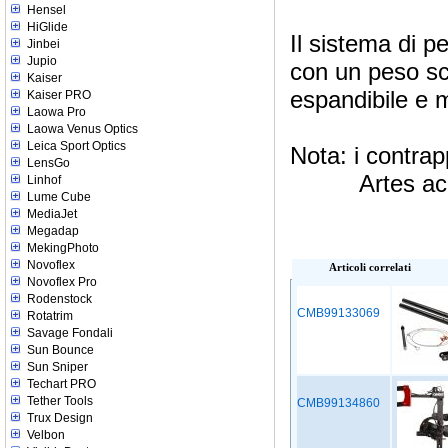
Hensel
HiGlide
Il sistema di p
Jinbei
Jupio
con un peso sco
Kaiser
espandibile e m
Kaiser PRO
Laowa Pro
Laowa Venus Optics
Leica Sport Optics
Nota: i contra
LensGo
Artes accetta 
Linhof
Lume Cube
MediaJet
Megadap
MekingPhoto
Novoflex
Articoli correlati
Novoflex Pro
Rodenstock
CMB99133069
Rotatrim
Savage Fondali
Sun Bounce
Sun Sniper
Techart PRO
Tether Tools
CMB99134860
Trux Design
Velbon