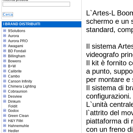
L`Artes-L Boom
schermo e un si
I BRAND DISTRIBUITI
standard, compr
9Solutions
Aurora
Aurora PRO
Il sistema Arte
Awagami
BD Fondali
videografo prin
Billingham
Il kit è forni
Bowens
B+W
a punto, suppor
Calibrite
Cambo
per montare e 
Canson Infinity
Il sistema di b
Chimera Lighting
Cobraunion
configurazioni.
Desview
Dinkum
L`unità central
Foldit
Godox
l`attrito del m
Green Clean
piattaforma di 
H&Y Filtri
Hahnemuhle
con un freno di
Hedler