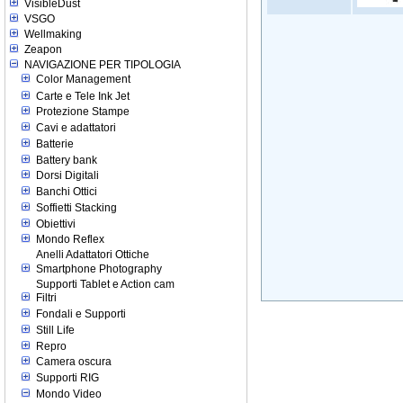
VisibleDust
VSGO
Wellmaking
Zeapon
NAVIGAZIONE PER TIPOLOGIA
Color Management
Carte e Tele Ink Jet
Protezione Stampe
Cavi e adattatori
Batterie
Battery bank
Dorsi Digitali
Banchi Ottici
Soffietti Stacking
Obiettivi
Mondo Reflex
Anelli Adattatori Ottiche
Smartphone Photography
Supporti Tablet e Action cam
Filtri
Fondali e Supporti
Still Life
Repro
Camera oscura
Supporti RIG
Mondo Video