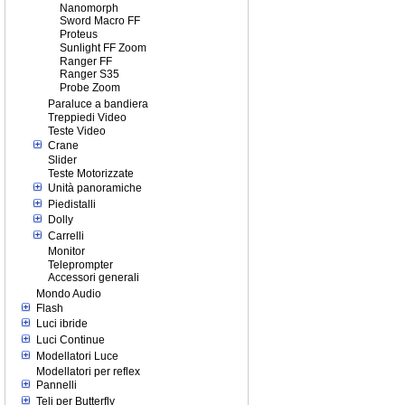
Nanomorph
Sword Macro FF
Proteus
Sunlight FF Zoom
Ranger FF
Ranger S35
Probe Zoom
Paraluce a bandiera
Treppiedi Video
Teste Video
Crane
Slider
Teste Motorizzate
Unità panoramiche
Piedistalli
Dolly
Carrelli
Monitor
Teleprompter
Accessori generali
Mondo Audio
Flash
Luci ibride
Luci Continue
Modellatori Luce
Modellatori per reflex
Pannelli
Teli per Butterfly