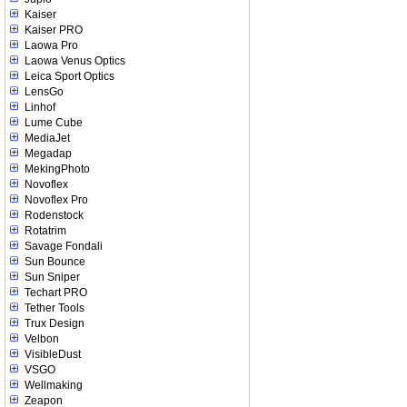
Kaiser
Kaiser PRO
Laowa Pro
Laowa Venus Optics
Leica Sport Optics
LensGo
Linhof
Lume Cube
MediaJet
Megadap
MekingPhoto
Novoflex
Novoflex Pro
Rodenstock
Rotatrim
Savage Fondali
Sun Bounce
Sun Sniper
Techart PRO
Tether Tools
Trux Design
Velbon
VisibleDust
VSGO
Wellmaking
Zeapon