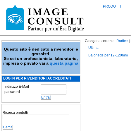
PRODOTTI
Categoria corrente:
Radice
|
Ultima
Questo sito è dedicato a rivenditori e
grossisti.
Baionette per 12-120mm
Se sei un professionista, laboratorio,
impresa o privato vai a
questa pagina
LOG IN PER RIVENDITORI ACCREDITATI
Indirizzo E-Mail
password
Ricerca prodotti