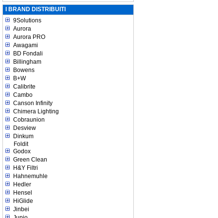
I BRAND DISTRIBUITI
9Solutions
Aurora
Aurora PRO
Awagami
BD Fondali
Billingham
Bowens
B+W
Calibrite
Cambo
Canson Infinity
Chimera Lighting
Cobraunion
Desview
Dinkum
Foldit
Godox
Green Clean
H&Y Filtri
Hahnemuhle
Hedler
Hensel
HiGlide
Jinbei
Jupio