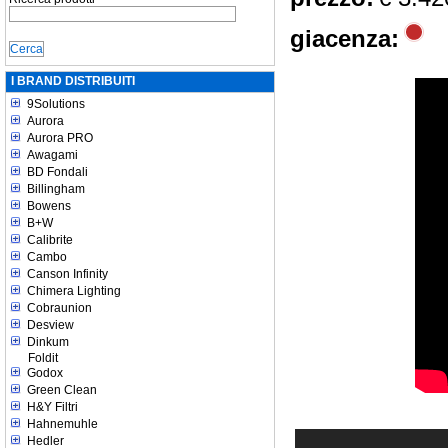
giacenza:
I BRAND DISTRIBUITI
9Solutions
Aurora
Aurora PRO
Awagami
BD Fondali
Billingham
Bowens
B+W
Calibrite
Cambo
Canson Infinity
Chimera Lighting
Cobraunion
Desview
Dinkum
Foldit
Godox
Green Clean
H&Y Filtri
Hahnemuhle
Hedler