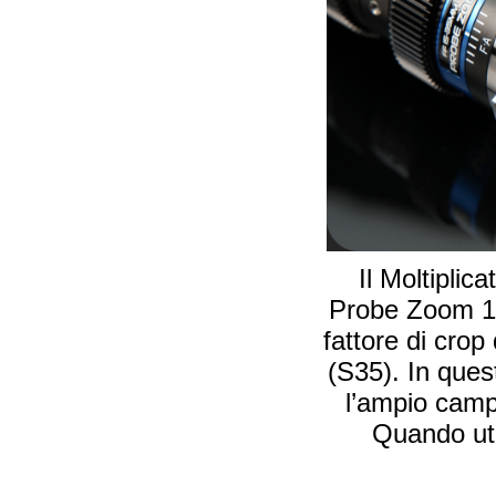
Il Moltipli
Probe Zoom 15
fattore di cro
(S35). In ques
l’ampio camp
Quando util