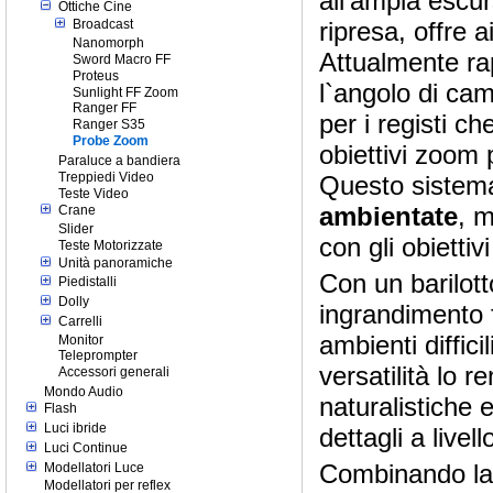
all’ampia escu
Ottiche Cine
ripresa, offre 
Broadcast
Nanomorph
Attualmente ra
Sword Macro FF
Proteus
l`angolo di ca
Sunlight FF Zoom
Ranger FF
per i registi c
Ranger S35
Probe Zoom
obiettivi zoom
Paraluce a bandiera
Treppiedi Video
Questo sistem
Teste Video
ambientate
, 
Crane
Slider
con gli obiettiv
Teste Motorizzate
Unità panoramiche
Con un barilot
Piedistalli
Dolly
ingrandimento
Carrelli
ambienti diffici
Monitor
Teleprompter
versatilità lo r
Accessori generali
Mondo Audio
naturalistiche 
Flash
Luci ibride
dettagli a live
Luci Continue
Combinando la 
Modellatori Luce
Modellatori per reflex