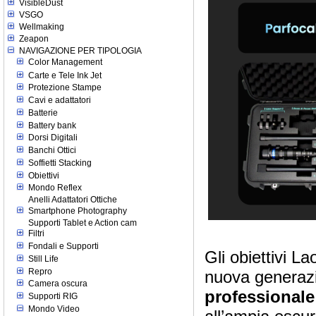
VisibleDust
VSGO
Wellmaking
Zeapon
NAVIGAZIONE PER TIPOLOGIA
Color Management
Carte e Tele Ink Jet
Protezione Stampe
Cavi e adattatori
Batterie
Battery bank
Dorsi Digitali
Banchi Ottici
Soffietti Stacking
Obiettivi
Mondo Reflex
Anelli Adattatori Ottiche
Smartphone Photography
Supporti Tablet e Action cam
Filtri
Fondali e Supporti
Gli obiettivi
Still Life
Repro
nuova generazi
Camera oscura
professionale
Supporti RIG
Mondo Video