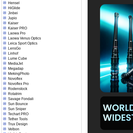
Hensel
HiGlide
Jinbei
Jupio
Kaiser
Kaiser PRO
Laowa Pro
Laowa Venus Optics
Leica Sport Optics
LensGo
Linhof
Lume Cube
MediaJet
Megadap
MekingPhoto
Novoflex
Novoflex Pro
Rodenstock
Rotatrim
Savage Fondali
Sun Bounce
Sun Sniper
Techart PRO
Tether Tools
Trux Design
Velbon