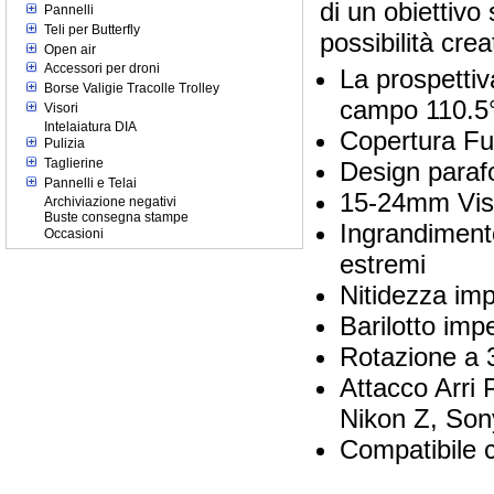
di un obiettivo
Pannelli
Teli per Butterfly
possibilità crea
Open air
Accessori per droni
La prospetti
Borse Valigie Tracolle Trolley
campo 110.5
Visori
Intelaiatura DIA
Copertura Fu
Pulizia
Taglierine
Design paraf
Pannelli e Telai
15-24mm Vist
Archiviazione negativi
Buste consegna stampe
Ingrandimento
Occasioni
estremi
Nitidezza imp
Barilotto imp
Rotazione a 36
Attacco Arri 
Nikon Z, Son
Compatibile c