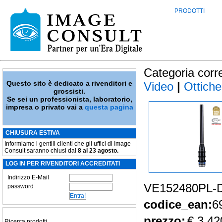
PRODOTTI
Categoria corr
Questo sito è dedicato a rivenditori e
Video
|
Ottiche
grossisti.
Se sei un professionista, laboratorio,
impresa o privato vai a
questa pagina
CHIUSURA ESTIVA
Informiamo i gentili clienti che gli uffici di Image
Consult saranno chiusi dal
8 al 23 agosto.
LOG IN PER RIVENDITORI ACCREDITATI
Indirizzo E-Mail
VE152480PL-
password
codice_ean:
6
prezzo:
€ 3.42
Ricerca prodotti