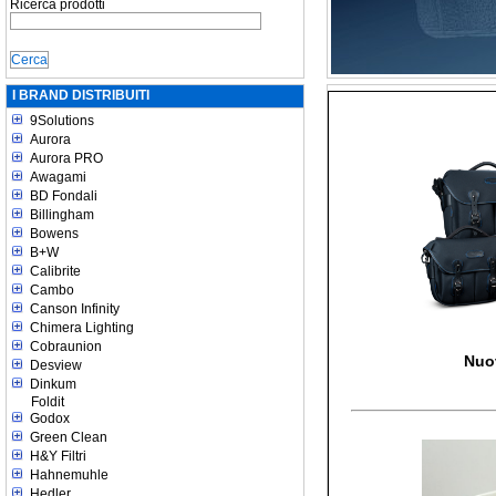
Ricerca prodotti
I BRAND DISTRIBUITI
9Solutions
Aurora
Aurora PRO
Awagami
BD Fondali
Billingham
Bowens
B+W
Calibrite
Cambo
Canson Infinity
Chimera Lighting
Cobraunion
Nuo
Desview
Dinkum
Foldit
Godox
Green Clean
H&Y Filtri
Hahnemuhle
Hedler