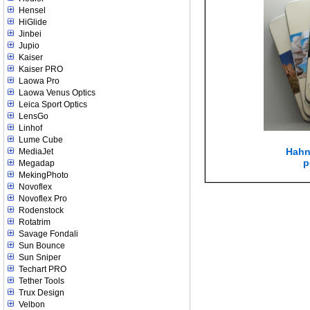
Hensel
HiGlide
Jinbei
Jupio
Kaiser
Kaiser PRO
Laowa Pro
Laowa Venus Optics
Leica Sport Optics
LensGo
Linhof
Lume Cube
Hahn
MediaJet
p
Megadap
MekingPhoto
Novoflex
Novoflex Pro
Rodenstock
Rotatrim
Savage Fondali
Sun Bounce
Sun Sniper
Techart PRO
Tether Tools
Trux Design
Velbon