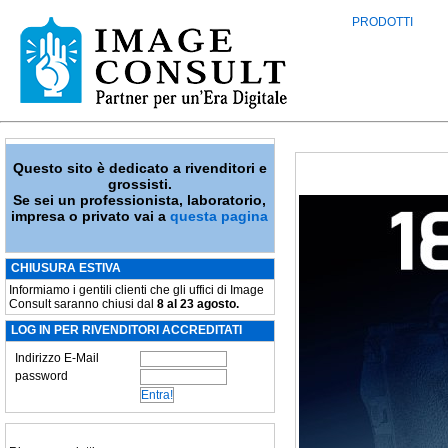
PRODOTTI
Questo sito è dedicato a rivenditori e
grossisti.
Se sei un professionista, laboratorio,
impresa o privato vai a
questa pagina
CHIUSURA ESTIVA
Informiamo i gentili clienti che gli uffici di Image
Consult saranno chiusi dal
8 al 23 agosto.
LOG IN PER RIVENDITORI ACCREDITATI
Indirizzo E-Mail
password