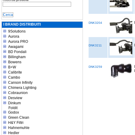
DNK3204
I BRAND DISTRIBUITI
9Solutions
Aurora
Aurora PRO
DNK3211
Awagami
BD Fondali
Billingham
Bowens
B+W
DNK3259
Calibrite
Cambo
Canson Infinity
Chimera Lighting
Cobraunion
Desview
Dinkum
Foldit
Godox
Green Clean
H&Y Filtri
Hahnemuhle
Hedler