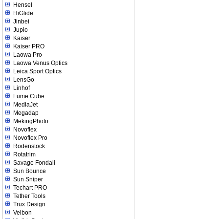
Hensel
HiGlide
Jinbei
Jupio
Kaiser
Kaiser PRO
Laowa Pro
Laowa Venus Optics
Leica Sport Optics
LensGo
Linhof
Lume Cube
MediaJet
Megadap
MekingPhoto
Novoflex
Novoflex Pro
Rodenstock
Rotatrim
Savage Fondali
Sun Bounce
Sun Sniper
Techart PRO
Tether Tools
Trux Design
Velbon