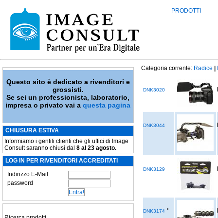
PRODOTTI
Categoria corrente:
Radice
|
Questo sito è dedicato a rivenditori e
grossisti.
DNK3020
Se sei un professionista, laboratorio,
impresa o privato vai a
questa pagina
DNK3044
CHIUSURA ESTIVA
Informiamo i gentili clienti che gli uffici di Image
Consult saranno chiusi dal
8 al 23 agosto.
LOG IN PER RIVENDITORI ACCREDITATI
DNK3129
Indirizzo E-Mail
password
°
DNK3174
Ricerca prodotti