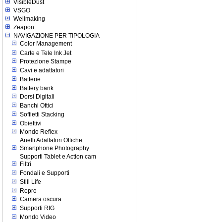
VisibleDust
VSGO
Wellmaking
Zeapon
NAVIGAZIONE PER TIPOLOGIA
Color Management
Carte e Tele Ink Jet
Protezione Stampe
Cavi e adattatori
Batterie
Battery bank
Dorsi Digitali
Banchi Ottici
Soffietti Stacking
Obiettivi
Mondo Reflex
Anelli Adattatori Ottiche
Smartphone Photography
Supporti Tablet e Action cam
Filtri
Fondali e Supporti
Still Life
Repro
Camera oscura
Supporti RIG
Mondo Video