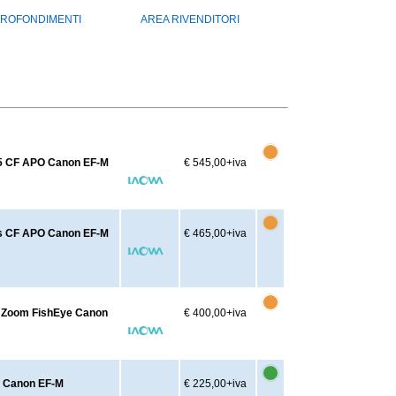
ROFONDIMENTI
AREA RIVENDITORI
95 CF APO Canon EF-M
€ 545,00
+iva
us CF APO Canon EF-M
€ 465,00
+iva
F Zoom FishEye Canon
€ 400,00
+iva
e Canon EF-M
€ 225,00
+iva