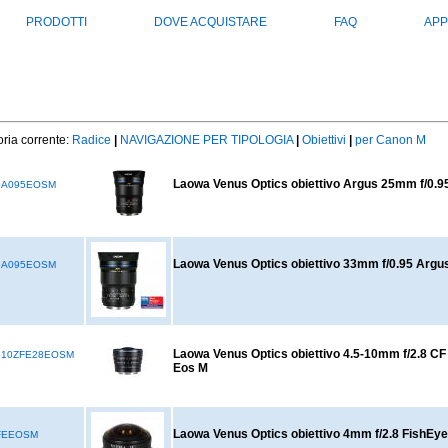
PRODOTTI
DOVE ACQUISTARE
FAQ
APP
ria corrente:
Radice
|
NAVIGAZIONE PER TIPOLOGIA
|
Obiettivi
|
per Canon M
Laowa Venus Optics obiettivo Argus 25mm f/0.
5A095EOSM
Laowa Venus Optics obiettivo 33mm f/0.95 Arg
3A095EOSM
Laowa Venus Optics obiettivo 4.5-10mm f/2.8 C
510ZFE28EOSM
Eos M
Laowa Venus Optics obiettivo 4mm f/2.8 FishEy
FEEOSM