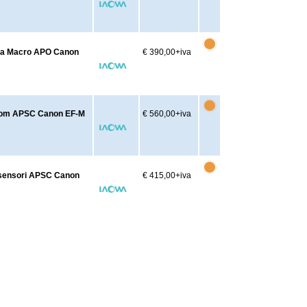
tra Macro APO Canon
€ 390,00
+iva
Zoom APSC Canon EF-M
€ 560,00
+iva
 sensori APSC Canon
€ 415,00
+iva