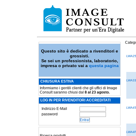
Catego
Questo sito è dedicato a rivenditori e
grossisti.
LWA2
Se sei un professionista, laboratorio,
impresa o privato vai a
questa pagina
LWA3
CHIUSURA ESTIVA
Informiamo i gentili clienti che gli uffici di Image
Consult saranno chiusi dal
8 al 23 agosto.
LOG IN PER RIVENDITORI ACCREDITATI
LWA4
Indirizzo E-Mail
password
LWA4
Ricerca prodotti