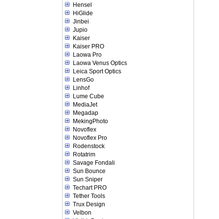
Hensel
HiGlide
Jinbei
Jupio
Kaiser
Kaiser PRO
Laowa Pro
Laowa Venus Optics
Leica Sport Optics
LensGo
Linhof
Lume Cube
MediaJet
Megadap
MekingPhoto
Novoflex
Novoflex Pro
Rodenstock
Rotatrim
Savage Fondali
Sun Bounce
Sun Sniper
Techart PRO
Tether Tools
Trux Design
Velbon