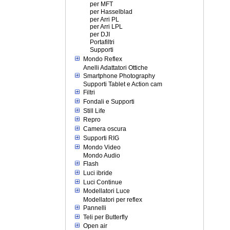
per MFT
per Hasselblad
per Arri PL
per Arri LPL
per DJI
Portafiltri
Supporti
Mondo Reflex
Anelli Adattatori Ottiche
Smartphone Photography
Supporti Tablet e Action cam
Filtri
Fondali e Supporti
Still Life
Repro
Camera oscura
Supporti RIG
Mondo Video
Mondo Audio
Flash
Luci ibride
Luci Continue
Modellatori Luce
Modellatori per reflex
Pannelli
Teli per Butterfly
Open air