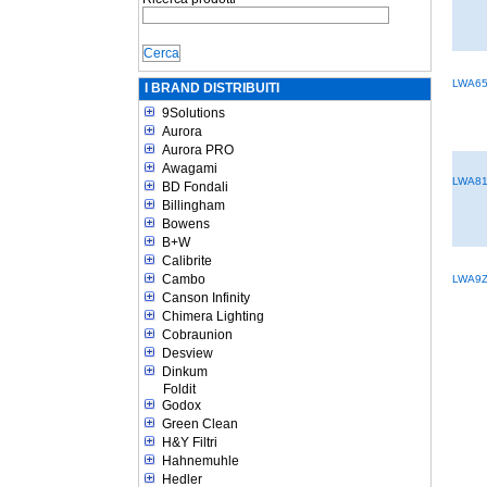
LWA6
I BRAND DISTRIBUITI
9Solutions
Aurora
Aurora PRO
Awagami
LWA8
BD Fondali
Billingham
Bowens
B+W
Calibrite
Cambo
LWA9
Canson Infinity
Chimera Lighting
Cobraunion
Desview
Dinkum
Foldit
Godox
Green Clean
H&Y Filtri
Hahnemuhle
Hedler