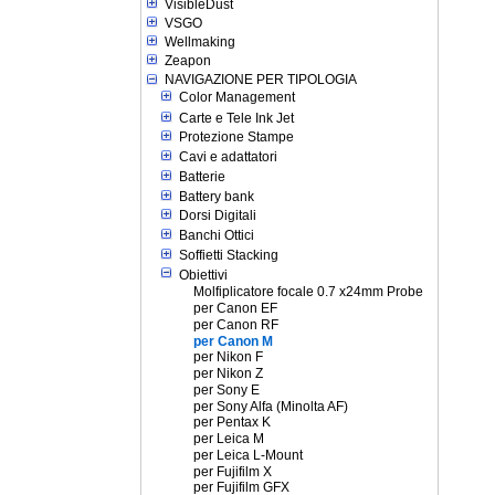
VisibleDust
VSGO
Wellmaking
Zeapon
NAVIGAZIONE PER TIPOLOGIA
Color Management
Carte e Tele Ink Jet
Protezione Stampe
Cavi e adattatori
Batterie
Battery bank
Dorsi Digitali
Banchi Ottici
Soffietti Stacking
Obiettivi
Molfiplicatore focale 0.7 x24mm Probe
per Canon EF
per Canon RF
per Canon M
per Nikon F
per Nikon Z
per Sony E
per Sony Alfa (Minolta AF)
per Pentax K
per Leica M
per Leica L-Mount
per Fujifilm X
per Fujifilm GFX