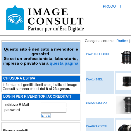
PRODOTTI
Categoria corrente:
Radice
|
Questo sito è dedicato a rivenditori e
grossisti.
LWA11RLFF45DL
Se sei un professionista, laboratorio,
impresa o privato vai a
questa pagina
CHIUSURA ESTIVA
LWA14Z4DL
Informiamo i gentili clienti che gli uffici di Image
Consult saranno chiusi dal
8 al 23 agosto.
LOG IN PER RIVENDITORI ACCREDITATI
LWA20Z4SHAX
Indirizzo E-Mail
password
LWA9ZAPSCDL
Ricerca prodotti