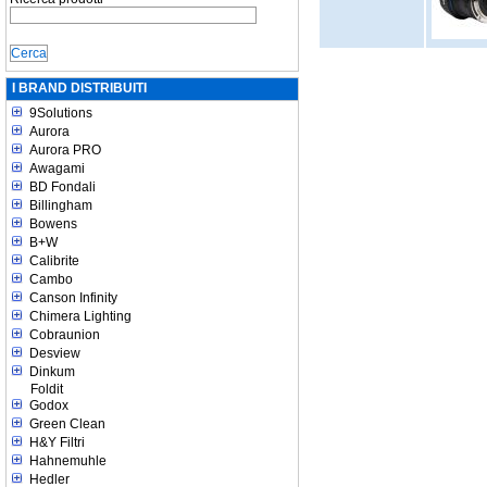
I BRAND DISTRIBUITI
9Solutions
Aurora
Aurora PRO
Awagami
BD Fondali
Billingham
Bowens
B+W
Calibrite
Cambo
Canson Infinity
Chimera Lighting
Cobraunion
Desview
Dinkum
Foldit
Godox
Green Clean
H&Y Filtri
Hahnemuhle
Hedler