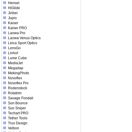
Hensel
HiGlide
Jinbei
Jupio
Kaiser
Kaiser PRO
Laowa Pro
Laowa Venus Optics
Leica Sport Optics
LensGo
Linhof
Lume Cube
MediaJet
Megadap
MekingPhoto
Novoflex
Novoflex Pro
Rodenstock
Rotatrim
Savage Fondali
Sun Bounce
Sun Sniper
Techart PRO
Tether Tools
Trux Design
Velbon