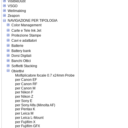
VisibleDust
VSGO
Wellmaking
Zeapon
NAVIGAZIONE PER TIPOLOGIA
Color Management
Carte e Tele Ink Jet
Protezione Stampe
Cavi e adattatori
Batterie
Battery bank
Dorsi Digitali
Banchi Ottici
Soffietti Stacking
Obiettivi
Molfiplicatore focale 0.7 x24mm Probe
per Canon EF
per Canon RF
per Canon M
per Nikon F
per Nikon Z
per Sony E
per Sony Alfa (Minolta AF)
per Pentax K
per Leica M
per Leica L-Mount
per Fujifilm X
per Fujifilm GFX