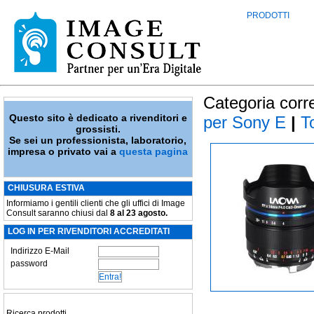
PRODOTTI
Categoria corr
Questo sito è dedicato a rivenditori e
per Sony E
|
To
grossisti.
Se sei un professionista, laboratorio,
impresa o privato vai a
questa pagina
CHIUSURA ESTIVA
Informiamo i gentili clienti che gli uffici di Image
Consult saranno chiusi dal
8 al 23 agosto.
LOG IN PER RIVENDITORI ACCREDITATI
Indirizzo E-Mail
password
Ricerca prodotti