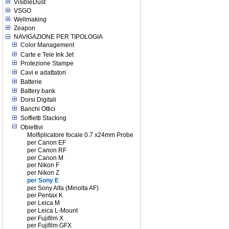
VisibleDust
VSGO
Wellmaking
Zeapon
NAVIGAZIONE PER TIPOLOGIA
Color Management
Carte e Tele Ink Jet
Protezione Stampe
Cavi e adattatori
Batterie
Battery bank
Dorsi Digitali
Banchi Ottici
Soffietti Stacking
Obiettivi
Molfiplicatore focale 0.7 x24mm Probe
per Canon EF
per Canon RF
per Canon M
per Nikon F
per Nikon Z
per Sony E
per Sony Alfa (Minolta AF)
per Pentax K
per Leica M
per Leica L-Mount
per Fujifilm X
per Fujifilm GFX