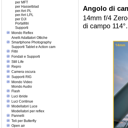
per MFT
per Hasselblad
Angolo di ca
per Arri PL
per Arri LPL
14mm f/4 Zero-
per DJI
Portafiltri
di campo 114°.
Supporti
Mondo Reflex
Anelli Adattatori Ottiche
Smartphone Photography
Supporti Tablet e Action cam
Filtri
Fondali e Supporti
Still Life
Repro
Camera oscura
Supporti RIG
Mondo Video
Mondo Audio
Flash
Luci ibride
Luci Continue
Modellatori Luce
Modellatori per reflex
Pannelli
Teli per Butterfly
Open air