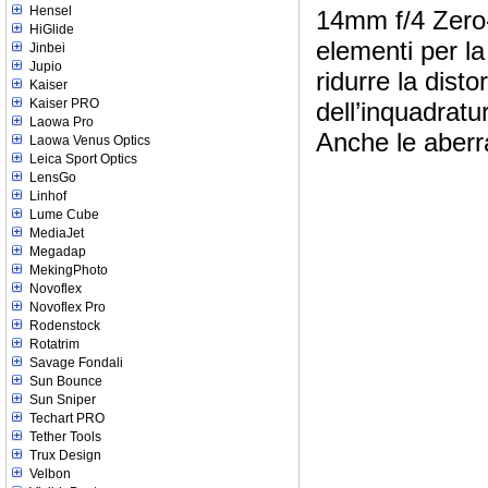
Hensel
14mm f/4 Zero-
HiGlide
elementi per l
Jinbei
Jupio
ridurre la dist
Kaiser
Kaiser PRO
dell’inquadratu
Laowa Pro
Anche le aberr
Laowa Venus Optics
Leica Sport Optics
LensGo
Linhof
Lume Cube
MediaJet
Megadap
MekingPhoto
Novoflex
Novoflex Pro
Rodenstock
Rotatrim
Savage Fondali
Sun Bounce
Sun Sniper
Techart PRO
Tether Tools
Trux Design
Velbon