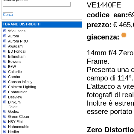
VE1440FE
codice_ean:
6
prezzo:
€ 465,
I BRAND DISTRIBUITI
9Solutions
giacenza:
Aurora
Aurora PRO
Awagami
14mm f/4 Zero-
BD Fondali
Billingham
Frame.
Bowens
B+W
Presenta una d
Calibrite
campo di 114°.
Cambo
Canson Infinity
L’attacco a vit
Chimera Lighting
Cobraunion
fotografi di re
Desview
Inoltre è estr
Dinkum
Foldit
essere portato
Godox
Green Clean
H&Y Filtri
Hahnemuhle
Zero Distorti
Hedler