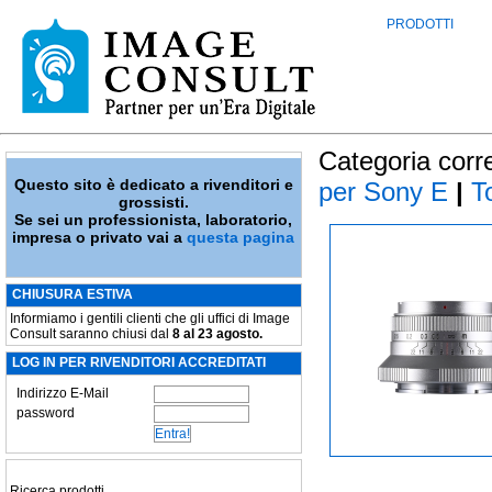
PRODOTTI
Categoria corr
Questo sito è dedicato a rivenditori e
per Sony E
|
To
grossisti.
Se sei un professionista, laboratorio,
impresa o privato vai a
questa pagina
CHIUSURA ESTIVA
Informiamo i gentili clienti che gli uffici di Image
Consult saranno chiusi dal
8 al 23 agosto.
LOG IN PER RIVENDITORI ACCREDITATI
Indirizzo E-Mail
password
Ricerca prodotti