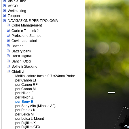
VisibleDust
VSGO
Wellmaking
Zeapon
NAVIGAZIONE PER TIPOLOGIA
Color Management
Carte e Tele Ink Jet
Protezione Stampe
Cavi e adattatori
Batterie
Battery bank
Dorsi Digitali
Banchi Ottici
Soffietti Stacking
Obiettivi
Molfiplicatore focale 0.7 x24mm Probe
per Canon EF
per Canon RF
per Canon M
per Nikon F
per Nikon Z
per Sony E
per Sony Alfa (Minolta AF)
per Pentax K
per Leica M
per Leica L-Mount
per Fujifilm X
per Fujifilm GFX