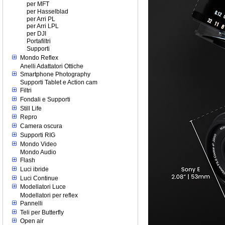
per MFT
per Hasselblad
per Arri PL
per Arri LPL
per DJI
Portafiltri
Supporti
Mondo Reflex
Anelli Adattatori Ottiche
Smartphone Photography
Supporti Tablet e Action cam
Filtri
Fondali e Supporti
Still Life
Repro
Camera oscura
Supporti RIG
Mondo Video
Mondo Audio
Flash
Luci ibride
Luci Continue
Modellatori Luce
Modellatori per reflex
Pannelli
Teli per Butterfly
Open air