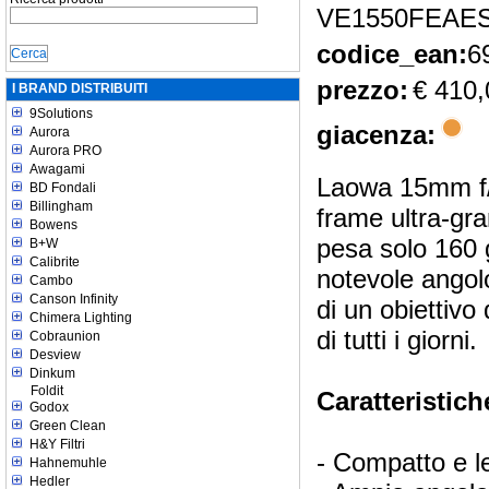
VE1550FEAES
codice_ean:
6
prezzo:
€ 410,
I BRAND DISTRIBUITI
9Solutions
giacenza:
Aurora
Aurora PRO
Awagami
Laowa 15mm f/5
BD Fondali
Billingham
frame ultra-gr
Bowens
pesa solo 160 
B+W
Calibrite
notevole angolo
Cambo
Canson Infinity
di un obiettivo
Chimera Lighting
di tutti i giorni.
Cobraunion
Desview
Dinkum
Foldit
Caratteristich
Godox
Green Clean
H&Y Filtri
- Compatto e l
Hahnemuhle
Hedler