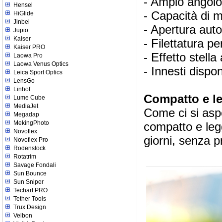
- Ampio angolo
Hensel
- Capacità di 
HiGlide
Jinbei
- Apertura aut
Jupio
Kaiser
- Filettatura pe
Kaiser PRO
- Effetto stella
Laowa Pro
Laowa Venus Optics
- Innesti dispo
Leica Sport Optics
LensGo
Linhof
Compatto e l
Lume Cube
MediaJet
Come ci si asp
Megadap
MekingPhoto
compatto e legg
Novoflex
giorni, senza 
Novoflex Pro
Rodenstock
Rotatrim
Savage Fondali
Sun Bounce
Sun Sniper
Techart PRO
Tether Tools
Trux Design
Velbon