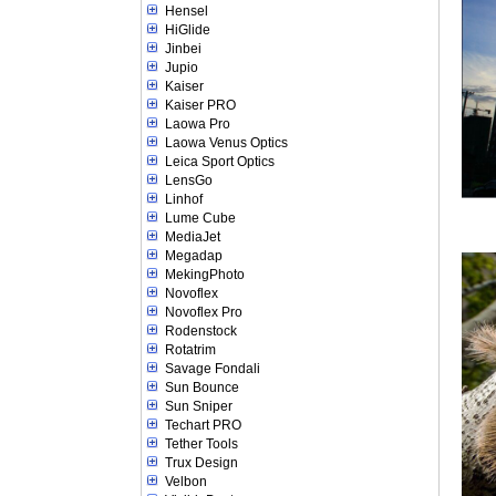
Hensel
HiGlide
Jinbei
Jupio
Kaiser
Kaiser PRO
Laowa Pro
Laowa Venus Optics
Leica Sport Optics
LensGo
Linhof
Lume Cube
MediaJet
Megadap
MekingPhoto
Novoflex
Novoflex Pro
Rodenstock
Rotatrim
Savage Fondali
Sun Bounce
Sun Sniper
Techart PRO
Tether Tools
Trux Design
Velbon