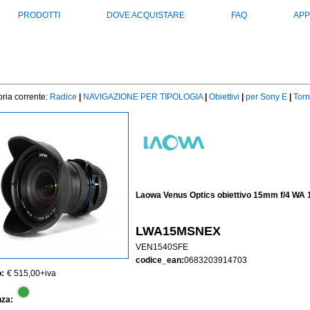
PRODOTTI
DOVE ACQUISTARE
FAQ
APP
ria corrente:
Radice
|
NAVIGAZIONE PER TIPOLOGIA
|
Obiettivi
|
per Sony E
|
Torn
Laowa Venus Optics obiettivo 15mm f/4 WA
LWA15MSNEX
VEN1540SFE
codice_ean:
0683203914703
:
€ 515,00
+iva
nza: