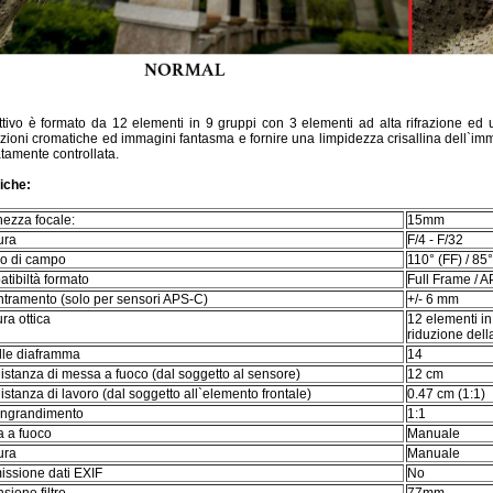
ttivo è formato da 12 elementi in 9 gruppi con 3 elementi ad alta rifrazione ed 
zioni cromatiche ed immagini fantasma e fornire una limpidezza crisallina dell`im
tamente controllata.
iche:
ezza focale:
15mm
tura
F/4 - F/32
o di campo
110° (FF) / 85
tibiltà formato
Full Frame / 
tramento (solo per sensori APS-C)
+/- 6 mm
ura ottica
12 elementi in
riduzione dell
le diaframma
14
distanza di messa a fuoco (dal soggetto al sensore)
12 cm
istanza di lavoro (dal soggetto all`elemento frontale)
0.47 cm (1:1)
ingrandimento
1:1
 a fuoco
Manuale
ura
Manuale
issione dati EXIF
No
sione filtro
77mm