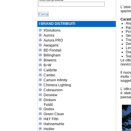
L`obie
sperim
Caratt
Ang
I BRAND DISTRIBUITI
Ing
9Solutions
Pos
Aurora
Str
Tra
Aurora PRO
Def
Awagami
Lim
BD Fondali
Dia
Billingham
Sup
Bowens
Le ott
ravvici
B+W
Calibrite
Il nuo
Cambo
molto 
Canson Infinity
sogget
Chimera Lighting
L`otti
Cobraunion
è stat
Desview
paesag
Dinkum
Foldit
Godox
Green Clean
H&Y Filtri
Hahnemuhle
Hedler