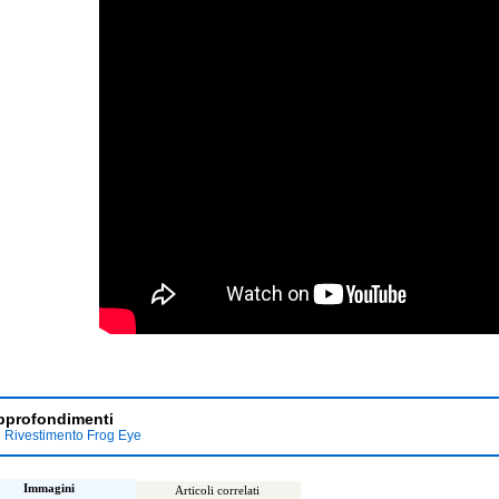
pprofondimenti
Rivestimento Frog Eye
Immagini
Articoli correlati