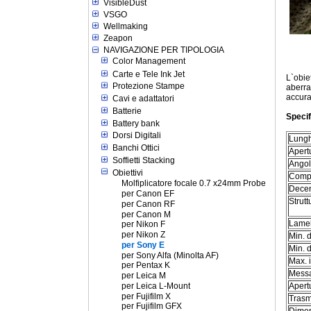
VisibleDust
VSGO
Wellmaking
Zeapon
NAVIGAZIONE PER TIPOLOGIA
Color Management
Carte e Tele Ink Jet
L`obie
Protezione Stampe
aberra
accura
Cavi e adattatori
Batterie
Specif
Battery bank
Dorsi Digitali
Lungh
Banchi Ottici
Aper
Soffietti Stacking
Angol
Obiettivi
Compa
Molfiplicatore focale 0.7 x24mm Probe
Decen
per Canon EF
Strutt
per Canon RF
per Canon M
Lamel
per Nikon F
per Nikon Z
Min. 
per Sony E
Min. d
per Sony Alfa (Minolta AF)
Max. 
per Pentax K
Messa
per Leica M
per Leica L-Mount
Apert
per Fujifilm X
Trasm
per Fujifilm GFX
Dimen