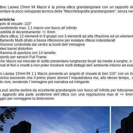
ttivo Laowa 15mm f/4 Macro è la prima ottica grandangolare con un rapporto di 
entare la poco sviluppata tecnica della "Macrofotografia grandangolare", senza nec
eristiche
olo di visuale: 110°
randimento max: 1:1 macro con fuoco all`infinito
sibilità di decentramento: +/- 6mm
uttura ottica: 12 elementi in 9 gruppi con 3 elementi ad alta rifrazione ed un elemen
ttamento Multi-strato a bassa riflessione per eviatare riflessi indesiderati
inizione controllata dal centro ai bordi dell`immagine
ited barrel distortion
framma di apertura con 14 lamelle.
porto per sensori Full Frame
iche Macro sul mercato di solito presentano lunghezze focali da medie a lunghe, e qu
nati di fiori o insetti a non poter mostrare molti dettagli dell`ambiente intorno ad essi
vo Laowa 15mm f/4 1:1 Macro presenta un angolo di visuale di ben 110° con un ing
vicino lasciando che il primo piano domini l`inquadratura ma, allo stesso tempo, 
to vive, rendendo l`immagine più narrativa ed intrigante.
ca può anche serbire da eccellente grandangolo con fuoco all`infinito per fotoca
o aggiunto alla parte posteriore dell`ottica con una regolazione max di +/- 6mm
gio per correggere la distorsione.