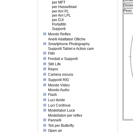
per MFT
Dimen
per Hasselblad
Pes
per Arri PL
per Arri LPL
per DJI
Portafiltri
Supporti
Mondo Reflex
Anelli Adattatori Ottiche
Smartphone Photography
Supporti Tablet e Action cam
Filtri
Fondali e Supporti
Still Life
Repro
Camera oscura
Supporti RIG
Mondo Video
Mondo Audio
Flash
Luci ibride
Luci Continue
Modellatori Luce
Modellatori per reflex
Pannelli
Teli per Butterfly
Open air