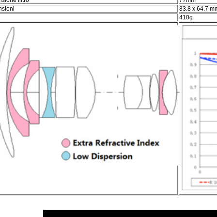
sioni
83.8 x 64.7 m
o
410g