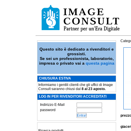
Catego
Questo sito è dedicato a rivenditori e
grossisti.
Se sei un professionista, laboratorio,
impresa o privato vai a
questa pagina
CHIUSURA ESTIVA
Informiamo i gentili clienti che gli uffici di Image
Consult saranno chiusi dal
8 al 23 agosto.
LOG IN PER RIVENDITORI ACCREDITATI
Indirizzo E-Mail
password
prezzo
giace
Ricerca prodotti