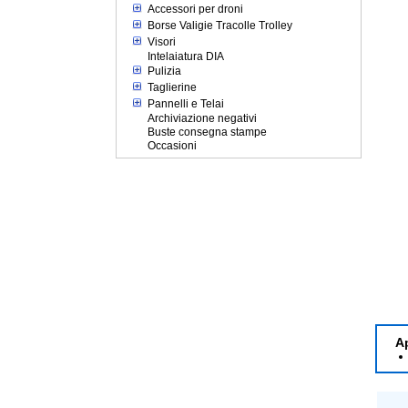
Accessori per droni
Borse Valigie Tracolle Trolley
Visori
Intelaiatura DIA
Pulizia
Taglierine
Pannelli e Telai
Archiviazione negativi
Buste consegna stampe
Occasioni
A