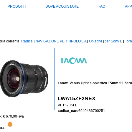
PRODOTTI
DOVE ACQUISTARE
FAQ
APP
ria corrente:
Radice
|
NAVIGAZIONE PER TIPOLOGIA
|
Obiettivi
|
per Sony E
|
Torn
Laowa Venus Optics obiettivo 15mm f/2 Zer
LWA15ZF2NEX
VE1520SFE
codice_ean:
6940486700251
:
€ 670,00
+iva
nza: