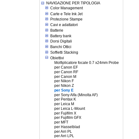
NAVIGAZIONE PER TIPOLOGIA
Color Management
Carte e Tele Ink Jet
Protezione Stampe
Cavi e adattatori
Batterie
Battery bank
Dorsi Digitali
Banchi Ottici
Soffietti Stacking
Obiettivi
Molfiplicatore focale 0.7 x24mm Probe
per Canon EF
per Canon RF
per Canon M
per Nikon F
per Nikon Z
per Sony E
per Sony Alfa (Minolta AF)
per Pentax K
per Leica M
per Leica L-Mount
per Fujifilm X
per Fujifilm GFX
per MFT
per Hasselblad
per Arri PL
per Arri LPL