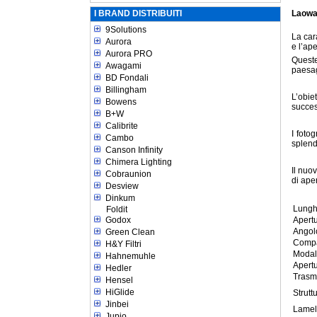
I BRAND DISTRIBUITI
Laowa
9Solutions
La car
Aurora
e l’ap
Aurora PRO
Queste
Awagami
paesag
BD Fondali
Billingham
L’obie
Bowens
succes
B+W
Calibrite
I foto
Cambo
splend
Canson Infinity
Chimera Lighting
Il nuo
Cobraunion
di ape
Desview
Dinkum
Lungh
Foldit
Godox
Apert
Angol
Green Clean
Compat
H&Y Filtri
Modal
Hahnemuhle
Apert
Hedler
Trasm
Hensel
HiGlide
Strutt
Jinbei
Lamel
Jupio