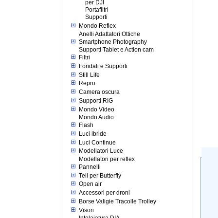
per DJI
Portafiltri
Supporti
Mondo Reflex
Anelli Adattatori Ottiche
Smartphone Photography
Supporti Tablet e Action cam
Filtri
Fondali e Supporti
Still Life
Repro
Camera oscura
Supporti RIG
Mondo Video
Mondo Audio
Flash
Luci ibride
Luci Continue
Modellatori Luce
Modellatori per reflex
Pannelli
Teli per Butterfly
Open air
Accessori per droni
Borse Valigie Tracolle Trolley
Visori