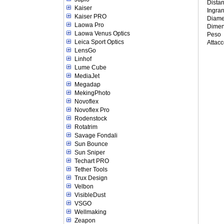
Dista
Kaiser
Ingra
Kaiser PRO
Diamet
Laowa Pro
Dimen
Laowa Venus Optics
Peso
Leica Sport Optics
Attac
LensGo
Linhof
Lume Cube
MediaJet
Megadap
MekingPhoto
Novoflex
Novoflex Pro
Rodenstock
Rotatrim
Savage Fondali
Sun Bounce
Sun Sniper
Techart PRO
Tether Tools
Trux Design
Velbon
VisibleDust
VSGO
Wellmaking
Zeapon