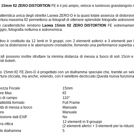
 15mm f/2 ZERO DISTORTION
FE è il più ampio, veloce e luminoso grandangolo n
atteristica unica degli obiettvi Laowa ZERO-D è la quasi totale assenza di distorsio
ertura massima f/2 permettono ai fotografi di ottenere splendide fotografie astronomic
 caratteristiche rendono
Laowa 15mm f/2 ZERO DISTORTION
FE estremamente 
gio, fotografia notturna e astronomica.
ttivo è costituito da 12 lenti in 9 gruppi, con 2 elementi asferici e 3 elementi per l
so la distorsione e le aberrazioni cromatiche, fornendo una performance superba 
grafi possono inoltre sfruttare la minima distanza di messa a fuoco di soli 15cm 
idi bokeh.
vo 15mm f/2 FE Zero-D è progettato con un diaframma speciale che, tramite un selet
rtura cliccata, ma anche, volendo, con il selettore decliccato.Questa nuova funzional
ezza Focale
15mm
ure Max.
f/2
o di campo
110°
ibilità formato
Full Frame
ità di messa a fuoco
Manuale
ura
Manuale
issione dati EXIF
No
12 elementi in 9 grouppi
ura ottica
(2 elementi aferici + 3 elementi per la riduz
le diaframma
5