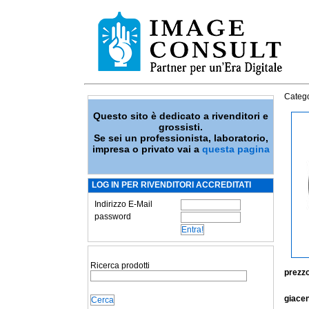
Catego
Questo sito è dedicato a rivenditori e
grossisti.
Se sei un professionista, laboratorio,
impresa o privato vai a
questa pagina
LOG IN PER RIVENDITORI ACCREDITATI
Indirizzo E-Mail
password
Ricerca prodotti
prezzo
giace