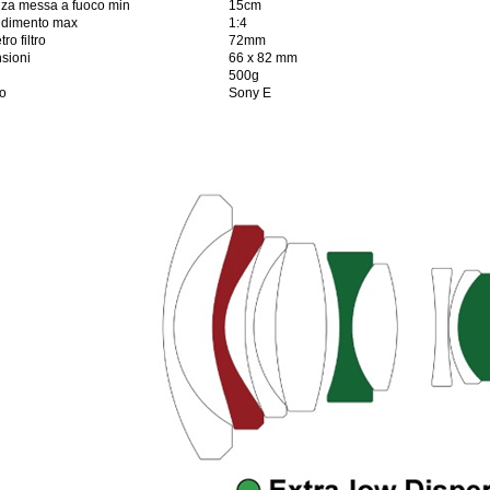
nza messa a fuoco min
15cm
ndimento max
1:4
ro filtro
72mm
sioni
66 x 82 mm
500g
co
Sony E