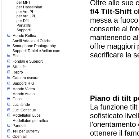
Oltre alle sue c
per MFT
per Hasselblad
f/4 Tilt-Shift
of
per Arri PL
per Arri LPL
messa a fuoco
per DJI
Portafiltri
consente ai fot
Supporti
mantenendo allo
Mondo Reflex
Anelli Adattatori Ottiche
offre maggiori 
Smartphone Photography
Supporti Tablet e Action cam
sacrificare la 
Filtri
Fondali e Supporti
Still Life
Repro
Camera oscura
Supporti RIG
Mondo Video
Mondo Audio
Piano di tilt 
Flash
Luci ibride
La funzione til
Luci Continue
sofisticato live
Modellatori Luce
Modellatori per reflex
l’orientamento 
Pannelli
ottenere il fam
Teli per Butterfly
Open air