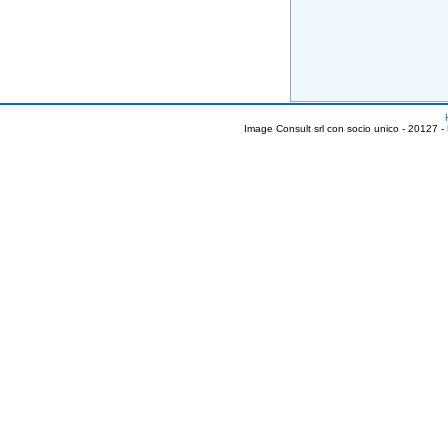
Image Consult srl con socio unico - 20127 -