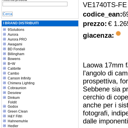
VE1740TS-FE
codice_ean:
6
prezzo:
€ 1.26
I BRAND DISTRIBUITI
9Solutions
giacenza:
Aurora
Aurora PRO
Awagami
BD Fondali
Billingham
Bowens
Laowa 17mm f/4 
B+W
Calibrite
l’angolo di cam
Cambo
Canson Infinity
prospettiva, fo
Chimera Lighting
Sebbene sia pr
Cobraunion
Desview
cerchio di cop
Dinkum
Foldit
anche per i si
Godox
fotografi, indi
Green Clean
H&Y Filtri
dalle imponenti
Hahnemuhle
Hedler