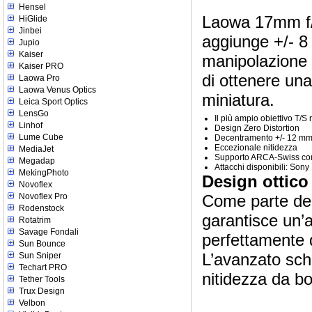
Hensel
Laowa 17mm f/4 
HiGlide
Jinbei
aggiunge +/- 8 
Jupio
Kaiser
manipolazione 
Kaiser PRO
di ottenere una
Laowa Pro
Laowa Venus Optics
miniatura.
Leica Sport Optics
LensGo
Il più ampio obiettivo T/
Linhof
Design Zero Distortion
Lume Cube
Decentramento +/- 12 mm 
Eccezionale nitidezza
MediaJet
Supporto ARCA-Swiss con 
Megadap
Attacchi disponibili: Son
MekingPhoto
Design ottico
Novoflex
Novoflex Pro
Come parte del
Rodenstock
garantisce un’a
Rotatrim
Savage Fondali
perfettamente d
Sun Bounce
L’avanzato sch
Sun Sniper
Techart PRO
nitidezza da b
Tether Tools
Trux Design
Velbon