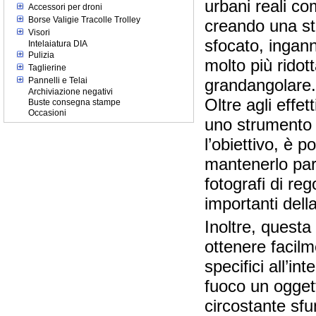
urbani reali com
Accessori per droni
Borse Valigie Tracolle Trolley
creando una str
Visori
sfocato, ingan
Intelaiatura DIA
Pulizia
molto più ridot
Taglierine
Pannelli e Telai
grandangolare.
Archiviazione negativi
Oltre agli effet
Buste consegna stampe
Occasioni
uno strumento t
l’obiettivo, è p
mantenerlo par
fotografi di re
importanti dell
Inoltre, questa
ottenere facil
specifici all’
fuoco un oggett
circostante sfu