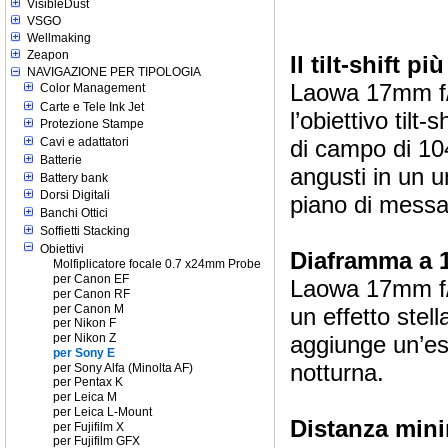
VisibleDust
VSGO
Wellmaking
Zeapon
Il tilt-shift 
NAVIGAZIONE PER TIPOLOGIA
Laowa 17mm f/4
Color Management
Carte e Tele Ink Jet
l’obiettivo til
Protezione Stampe
Cavi e adattatori
di campo di 104°
Batterie
angusti in un u
Battery bank
Dorsi Digitali
piano di messa 
Banchi Ottici
Soffietti Stacking
Obiettivi
Diaframma a 1
Molfiplicatore focale 0.7 x24mm Probe
per Canon EF
Laowa 17mm f/4
per Canon RF
per Canon M
un effetto stell
per Nikon F
per Nikon Z
aggiunge un’es
per Sony E
notturna.
per Sony Alfa (Minolta AF)
per Pentax K
per Leica M
per Leica L-Mount
D
istanza min
per Fujifilm X
per Fujifilm GFX