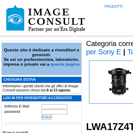
PRODOTTI
Categoria corr
Questo sito è dedicato a rivenditori e
per Sony E
|
To
grossisti.
Se sei un professionista, laboratorio,
impresa o privato vai a
questa pagina
CHIUSURA ESTIVA
Informiamo i gentili clienti che gli uffici di Image
Consult saranno chiusi dal
8 al 23 agosto.
LOG IN PER RIVENDITORI ACCREDITATI
Indirizzo E-Mail
password
LWA17Z4
Ricerca prodotti