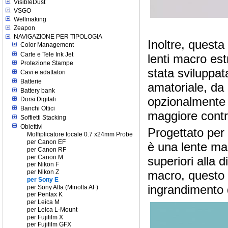
VisibleDust
VSGO
Wellmaking
Zeapon
NAVIGAZIONE PER TIPOLOGIA
Inoltre, questa
Color Management
Carte e Tele Ink Jet
lenti macro es
Protezione Stampe
stata sviluppat
Cavi e adattatori
Batterie
amatoriale, da 
Battery bank
opzionalmente 
Dorsi Digitali
Banchi Ottici
maggiore contr
Soffietti Stacking
Obiettivi
Progettato per 
Molfiplicatore focale 0.7 x24mm Probe
per Canon EF
è una lente mac
per Canon RF
per Canon M
superiori alla 
per Nikon F
macro, questo 
per Nikon Z
per Sony E
ingrandimento d
per Sony Alfa (Minolta AF)
per Pentax K
per Leica M
per Leica L-Mount
per Fujifilm X
per Fujifilm GFX