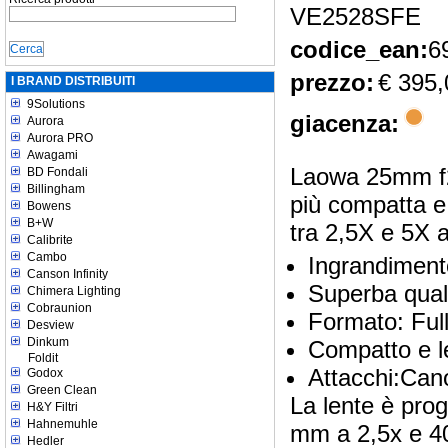
VE2528SFE
codice_ean:
6
prezzo:
€ 395,
I BRAND DISTRIBUITI
9Solutions
giacenza:
Aurora
Aurora PRO
Awagami
Laowa 25mm f2.
BD Fondali
Billingham
più compatta e 
Bowens
B+W
tra 2,5X e 5X 
Calibrite
Cambo
Ingrandiment
Canson Infinity
Superba quali
Chimera Lighting
Cobraunion
Formato: Fu
Desview
Dinkum
Compatto e l
Foldit
Attacchi:Can
Godox
Green Clean
La lente è pro
H&Y Filtri
Hahnemuhle
mm a 2,5x e 40
Hedler