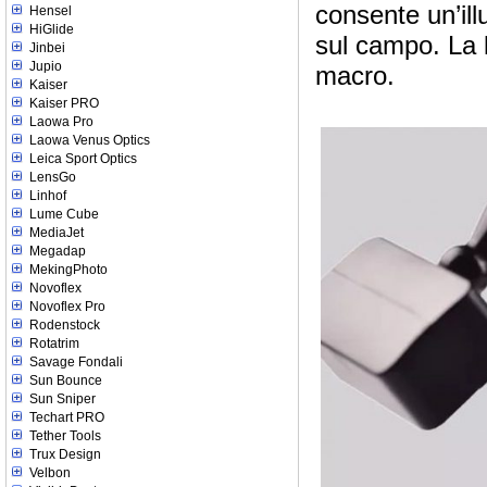
consente un’ill
Hensel
HiGlide
sul campo. La l
Jinbei
Jupio
macro.
Kaiser
Kaiser PRO
Laowa Pro
Laowa Venus Optics
Leica Sport Optics
LensGo
Linhof
Lume Cube
MediaJet
Megadap
MekingPhoto
Novoflex
Novoflex Pro
Rodenstock
Rotatrim
Savage Fondali
Sun Bounce
Sun Sniper
Techart PRO
Tether Tools
Trux Design
Velbon