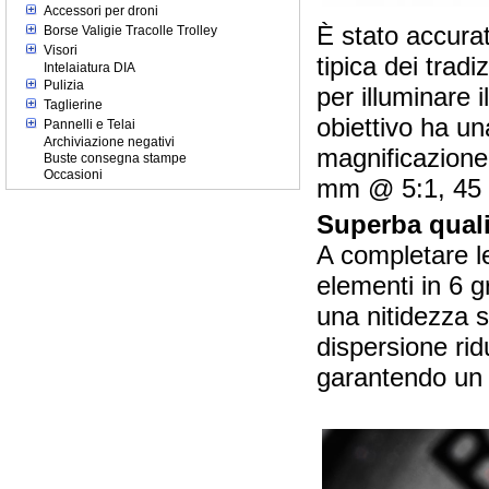
Accessori per droni
È stato accurat
Borse Valigie Tracolle Trolley
Visori
tipica dei trad
Intelaiatura DIA
Pulizia
per illuminare
Taglierine
obiettivo ha un
Pannelli e Telai
Archiviazione negativi
magnificazione
Buste consegna stampe
Occasioni
mm @ 5:1, 45
Superba quali
A completare le
elementi in 6 g
una nitidezza 
dispersione rid
garantendo un e