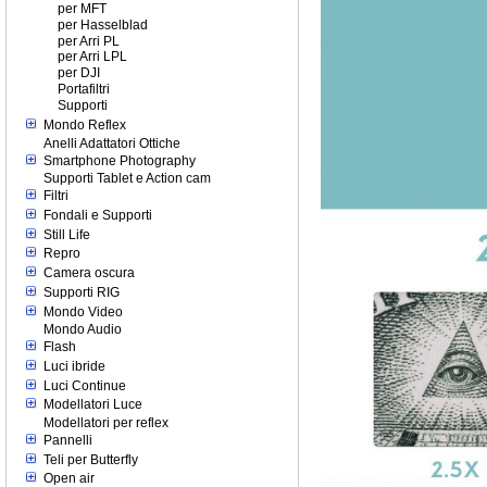
per MFT
per Hasselblad
per Arri PL
per Arri LPL
per DJI
Portafiltri
Supporti
Mondo Reflex
Anelli Adattatori Ottiche
Smartphone Photography
Supporti Tablet e Action cam
Filtri
Fondali e Supporti
Still Life
Repro
Camera oscura
Supporti RIG
Mondo Video
Mondo Audio
Flash
Luci ibride
Luci Continue
Modellatori Luce
Modellatori per reflex
Pannelli
Teli per Butterfly
Open air