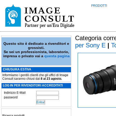
PRODOTTI
Categoria corr
Questo sito è dedicato a rivenditori e
per Sony E
|
To
grossisti.
Se sei un professionista, laboratorio,
impresa o privato vai a
questa pagina
CHIUSURA ESTIVA
Informiamo i gentili clienti che gli uffici di Image
Consult saranno chiusi dal
8 al 23 agosto.
LOG IN PER RIVENDITORI ACCREDITATI
Indirizzo E-Mail
password
Ricerca prodotti