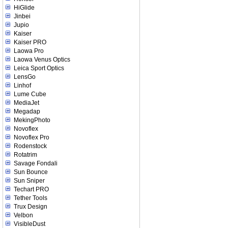
HiGlide
Jinbei
Jupio
Kaiser
Kaiser PRO
Laowa Pro
Laowa Venus Optics
Leica Sport Optics
LensGo
Linhof
Lume Cube
MediaJet
Megadap
MekingPhoto
Novoflex
Novoflex Pro
Rodenstock
Rotatrim
Savage Fondali
Sun Bounce
Sun Sniper
Techart PRO
Tether Tools
Trux Design
Velbon
VisibleDust