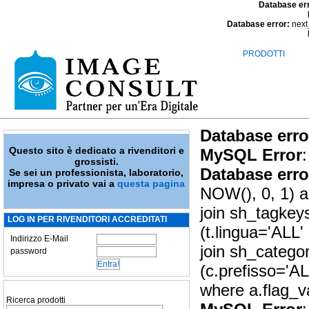
Database er
Database error:
next
PRODOTTI
Database erro
Questo sito è dedicato a rivenditori e
MySQL Error
:
grossisti.
Database erro
Se sei un professionista, laboratorio,
impresa o privato vai a
questa pagina
NOW(), 0, 1) as
join sh_tagkey
LOG IN PER RIVENDITORI ACCREDITATI
(t.lingua='ALL'
Indirizzo E-Mail
join sh_catego
password
(c.prefisso='A
where a.flag_v
Ricerca prodotti