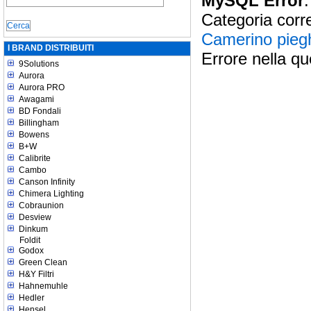
MySQL Error
:
Categoria corr
Camerino pieg
I BRAND DISTRIBUITI
Errore nella qu
9Solutions
Aurora
Aurora PRO
Awagami
BD Fondali
Billingham
Bowens
B+W
Calibrite
Cambo
Canson Infinity
Chimera Lighting
Cobraunion
Desview
Dinkum
Foldit
Godox
Green Clean
H&Y Filtri
Hahnemuhle
Hedler
Hensel