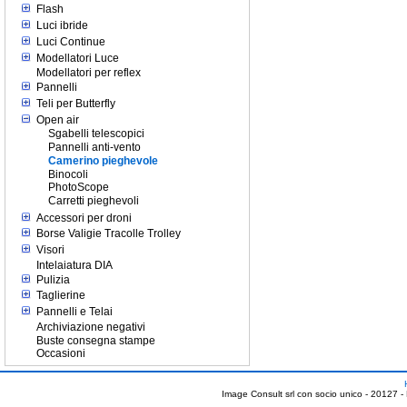
Flash
Luci ibride
Luci Continue
Modellatori Luce
Modellatori per reflex
Pannelli
Teli per Butterfly
Open air
Sgabelli telescopici
Pannelli anti-vento
Camerino pieghevole
Binocoli
PhotoScope
Carretti pieghevoli
Accessori per droni
Borse Valigie Tracolle Trolley
Visori
Intelaiatura DIA
Pulizia
Taglierine
Pannelli e Telai
Archiviazione negativi
Buste consegna stampe
Occasioni
Image Consult srl con socio unico - 20127 -