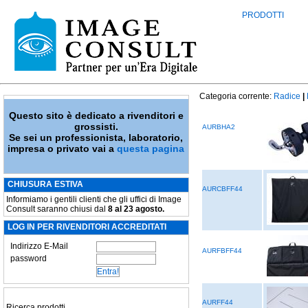
PRODOTTI
Categoria corrente:
Radice
|
Questo sito è dedicato a rivenditori e
grossisti.
AURBHA2
Se sei un professionista, laboratorio,
impresa o privato vai a
questa pagina
CHIUSURA ESTIVA
AURCBFF44
Informiamo i gentili clienti che gli uffici di Image
Consult saranno chiusi dal
8 al 23 agosto.
LOG IN PER RIVENDITORI ACCREDITATI
Indirizzo E-Mail
AURFBFF44
password
AURFF44
Ricerca prodotti