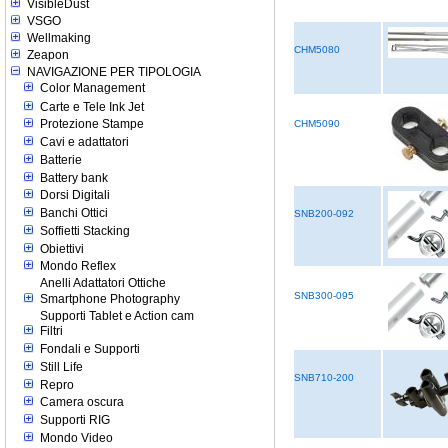
VisibleDust
VSGO
Wellmaking
CHM5080
Zeapon
NAVIGAZIONE PER TIPOLOGIA
Color Management
Carte e Tele Ink Jet
Protezione Stampe
CHM5090
Cavi e adattatori
Batterie
Battery bank
Dorsi Digitali
Banchi Ottici
SNB200-092
Soffietti Stacking
Obiettivi
Mondo Reflex
Anelli Adattatori Ottiche
SNB300-095
Smartphone Photography
Supporti Tablet e Action cam
Filtri
Fondali e Supporti
Still Life
SNB710-200
Repro
Camera oscura
Supporti RIG
Mondo Video