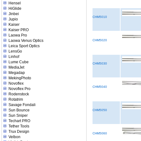
Hensel
HiGlide
Jinbei
CHM5010
Jupio
Kaiser
Kaiser PRO
Laowa Pro
Laowa Venus Optics
CHM5020
Leica Sport Optics
LensGo
Linhof
Lume Cube
CHM5030
MediaJet
Megadap
MekingPhoto
Novoflex
CHM5040
Novoflex Pro
Rodenstock
Rotatrim
Savage Fondali
Sun Bounce
CHM5050
Sun Sniper
Techart PRO
Tether Tools
Trux Design
CHM5060
Velbon