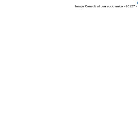
Image Consult srl con socio unico - 20127 -