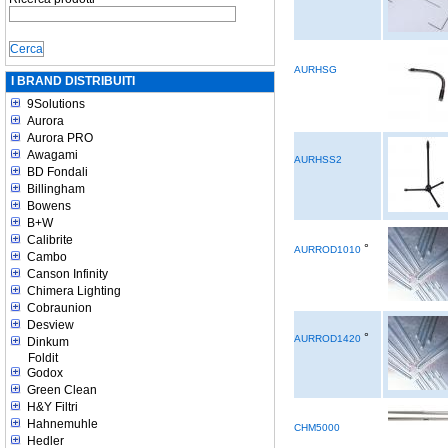
AURHSG
I BRAND DISTRIBUITI
9Solutions
Aurora
Aurora PRO
Awagami
AURHSS2
BD Fondali
Billingham
Bowens
B+W
Calibrite
°
AURROD1010
Cambo
Canson Infinity
Chimera Lighting
Cobraunion
Desview
°
AURROD1420
Dinkum
Foldit
Godox
Green Clean
H&Y Filtri
Hahnemuhle
CHM5000
Hedler