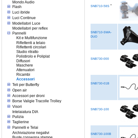
Mondo Audio
°
SNB710-58S
Flash
Luci ibride
Luci Continue
Modellatori Luce
Modellatori per reflex
SNB710-SWA-
Pannelli
DUO
Kit e Multifunzione
Riflettenti a telaio
Riflettenti circolari
Studio ritratto
Polistirolo e Poliplat
SNB730-000
Diffusori
Maschere
Attenuatori
Ricambi
Accessori
SNB730-01B
Teli per Butterfly
Open air
Accessori per droni
Borse Valigie Tracolle Trolley
Visori
SNB730-100
Intelaiatura DIA
Pulizia
Taglierine
Pannelli e Telai
Archiviazione negativi
SNB730-100B
Buste consegna stampe