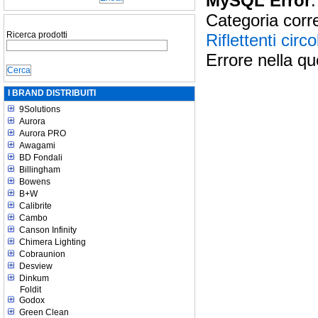
MySQL Error
:
Categoria corr
Ricerca prodotti
Riflettenti circo
Errore nella qu
I BRAND DISTRIBUITI
9Solutions
Aurora
Aurora PRO
Awagami
BD Fondali
Billingham
Bowens
B+W
Calibrite
Cambo
Canson Infinity
Chimera Lighting
Cobraunion
Desview
Dinkum
Foldit
Godox
Green Clean