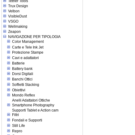
Tether Tools
Trux Design
Velbon
VisibleDust
VSGO
Wellmaking
Zeapon
NAVIGAZIONE PER TIPOLOGIA
Color Management
Carte e Tele Ink Jet
Protezione Stampe
Cavi e adattatori
Batterie
Battery bank
Dorsi Digitali
Banchi Ottici
Soffietti Stacking
Obiettivi
Mondo Reflex
Anelli Adattatori Ottiche
Smartphone Photography
Supporti Tablet e Action cam
Filtri
Fondali e Supporti
Still Life
Repro