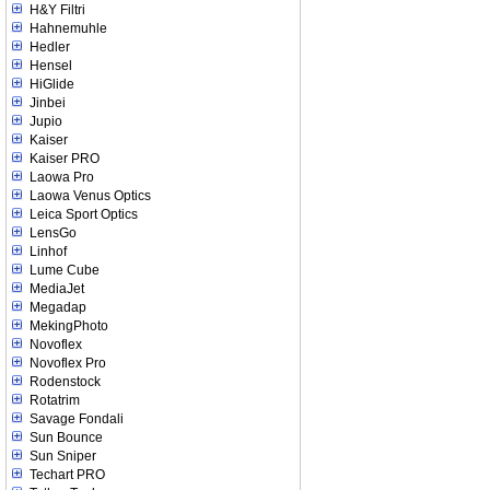
H&Y Filtri
Hahnemuhle
Hedler
Hensel
HiGlide
Jinbei
Jupio
Kaiser
Kaiser PRO
Laowa Pro
Laowa Venus Optics
Leica Sport Optics
LensGo
Linhof
Lume Cube
MediaJet
Megadap
MekingPhoto
Novoflex
Novoflex Pro
Rodenstock
Rotatrim
Savage Fondali
Sun Bounce
Sun Sniper
Techart PRO