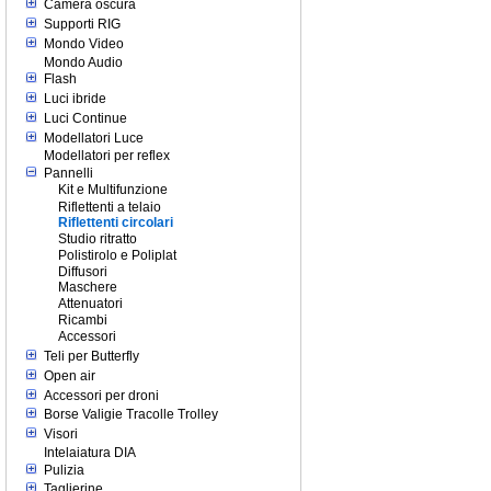
Camera oscura
Supporti RIG
Mondo Video
Mondo Audio
Flash
Luci ibride
Luci Continue
Modellatori Luce
Modellatori per reflex
Pannelli
Kit e Multifunzione
Riflettenti a telaio
Riflettenti circolari
Studio ritratto
Polistirolo e Poliplat
Diffusori
Maschere
Attenuatori
Ricambi
Accessori
Teli per Butterfly
Open air
Accessori per droni
Borse Valigie Tracolle Trolley
Visori
Intelaiatura DIA
Pulizia
Taglierine