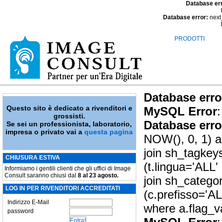
Database er
Database error:
next
PRODOTTI
Database erro
Questo sito è dedicato a rivenditori e
MySQL Error
:
grossisti.
Database erro
Se sei un professionista, laboratorio,
impresa o privato vai a
questa pagina
NOW(), 0, 1) as
join sh_tagkey
CHIUSURA ESTIVA
(t.lingua='ALL'
Informiamo i gentili clienti che gli uffici di Image
Consult saranno chiusi dal
8 al 23 agosto.
join sh_catego
LOG IN PER RIVENDITORI ACCREDITATI
(c.prefisso='A
Indirizzo E-Mail
where a.flag_v
password