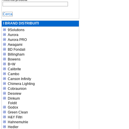
I BRAND DISTRIBUITI
9Solutions
Aurora
Aurora PRO
Awagami
BD Fondali
Billingham
Bowens
B+W
Calibrite
Cambo
Canson Infinity
Chimera Lighting
Cobraunion
Desview
Dinkum
Foldit
Godox
Green Clean
H&Y Filtri
Hahnemuhle
Hedler