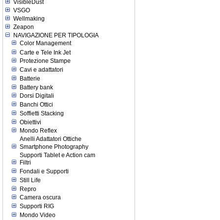
VisibleDust
VSGO
Wellmaking
Zeapon
NAVIGAZIONE PER TIPOLOGIA
Color Management
Carte e Tele Ink Jet
Protezione Stampe
Cavi e adattatori
Batterie
Battery bank
Dorsi Digitali
Banchi Ottici
Soffietti Stacking
Obiettivi
Mondo Reflex
Anelli Adattatori Ottiche
Smartphone Photography
Supporti Tablet e Action cam
Filtri
Fondali e Supporti
Still Life
Repro
Camera oscura
Supporti RIG
Mondo Video