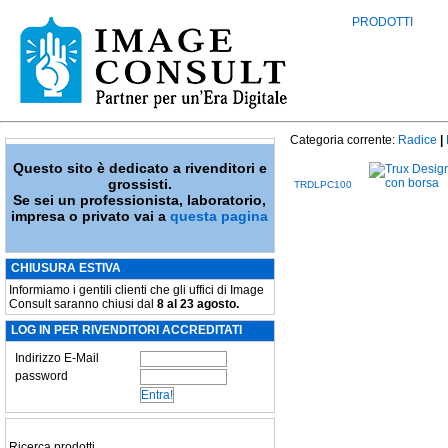
PRODOTTI
Categoria corrente:
Radice
|
Questo sito è dedicato a rivenditori e
grossisti.
TRDLPC100
Se sei un professionista, laboratorio,
impresa o privato vai a
questa pagina
CHIUSURA ESTIVA
Informiamo i gentili clienti che gli uffici di Image
Consult saranno chiusi dal
8 al 23 agosto.
LOG IN PER RIVENDITORI ACCREDITATI
Indirizzo E-Mail
password
Ricerca prodotti