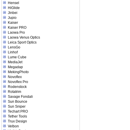
Hensel
HiGlide
Jinbei
Jupio
Kaiser
Kaiser PRO
Laowa Pro
Laowa Venus Optics
Leica Sport Optics
LensGo
Linhof
Lume Cube
MediaJet
Megadap
MekingPhoto
Novoflex
Novoflex Pro
Rodenstock
Rotatrim
Savage Fondali
Sun Bounce
Sun Sniper
Techart PRO
Tether Tools
Trux Design
Velbon