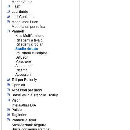
Mondo Audio
Flash
Luci ibride
Luci Continue
Modellatori Luce
Modellatori per reflex
Pannelli
Kit e Multifunzione
Riflettenti a telaio
Riflettenti circolari
Studio ritratto
Polistirolo e Poliplat
Diffusori
Maschere
Attenuatori
Ricambi
Accessori
Teli per Butterfly
Open air
Accessori per droni
Borse Valigie Tracolle Trolley
Visori
Intelaiatura DIA
Pulizia
Taglierine
Pannelli e Telai
Archiviazione negativi
Buste consegna stampe