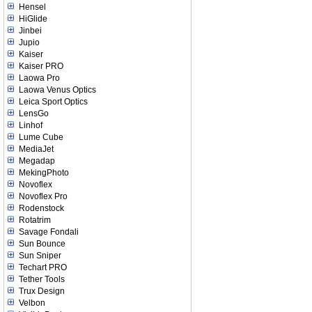
Hensel
HiGlide
Jinbei
Jupio
Kaiser
Kaiser PRO
Laowa Pro
Laowa Venus Optics
Leica Sport Optics
LensGo
Linhof
Lume Cube
MediaJet
Megadap
MekingPhoto
Novoflex
Novoflex Pro
Rodenstock
Rotatrim
Savage Fondali
Sun Bounce
Sun Sniper
Techart PRO
Tether Tools
Trux Design
Velbon