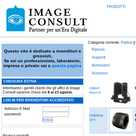
PRODOTTI
Categoria corrente:
Radice
|
Ripresa
Questo sito è dedicato a rivenditori e
grossisti.
Supporti
Se sei un professionista, laboratorio,
impresa o privato vai a
questa pagina
Illuminatori
Accessori
CHIUSURA ESTIVA
Informiamo i gentili clienti che gli uffici di Image
CMB45
Consult saranno chiusi dal
8 al 23 agosto.
Repro-D
LOG IN PER RIVENDITORI ACCREDITATI
Indirizzo E-Mail
password
CMBRPM-
GFX
Ricerca prodotti