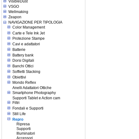
VisibleDust
VSGO
Wellmaking
Zeapon
NAVIGAZIONE PER TIPOLOGIA
Color Management
Carte e Tele Ink Jet
Protezione Stampe
Cavi e adattatori
Batterie
Battery bank
Dorsi Digitali
Banchi Ottici
Soffietti Stacking
Obiettivi
Mondo Reflex
Anelli Adattatori Ottiche
Smartphone Photography
Supporti Tablet e Action cam
Filtri
Fondali e Supporti
Still Life
Repro
Ripresa
Supporti
Illuminatori
Accessori