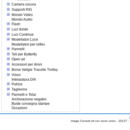
Camera oscura
Supporti RIG
Mondo Video
Mondo Audio
Flash
Luci ibride
Luci Continue
Modellatori Luce
Modellatori per reflex
Pannelli
Teli per Butterfly
Open air
Accessori per droni
Borse Valigie Tracolle Trolley
Visori
Intelaiatura DIA
Pulizia
Taglierine
Pannelli e Telai
Archiviazione negativi
Buste consegna stampe
Occasioni
Image Consult srl con socio unico - 20127 -