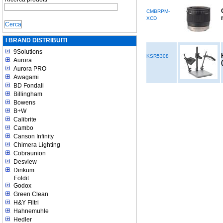
CMBRPM-
XCD
I BRAND DISTRIBUITI
9Solutions
KSR5308
Aurora
Aurora PRO
Awagami
BD Fondali
Billingham
Bowens
B+W
Calibrite
Cambo
Canson Infinity
Chimera Lighting
Cobraunion
Desview
Dinkum
Foldit
Godox
Green Clean
H&Y Filtri
Hahnemuhle
Hedler