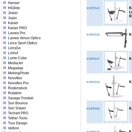
Hensel
HiGlide
K
KSR5542
L
Jinbei
R
Jupio
Kaiser
Kaiser PRO
Laowa Pro
K
KSR5545
Laowa Venus Optics
Leica Sport Optics
LensGo
Linhof
Lume Cube
K
KSR5547
MediaJet
Megadap
MekingPhoto
Novoflex
K
KSR5550
Novoflex Pro
Rodenstock
Rotatrim
Savage Fondali
Sun Bounce
Sun Sniper
K
KSR5596
Techart PRO
Tether Tools
Trux Design
Velbon
K
KSR5638