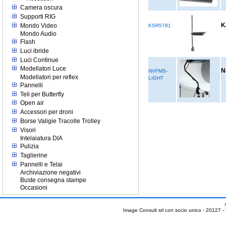
Camera oscura
Supporti RIG
K
Mondo Video
KSR5781
Mondo Audio
Flash
Luci ibride
Luci Continue
Modellatori Luce
N
NVFMS-
Modellatori per reflex
LIGHT
Pannelli
Teli per Butterfly
Open air
Accessori per droni
Borse Valigie Tracolle Trolley
Visori
Intelaiatura DIA
Pulizia
Taglierine
Pannelli e Telai
Archiviazione negativi
Buste consegna stampe
Occasioni
Image Consult srl con socio unico - 20127 -