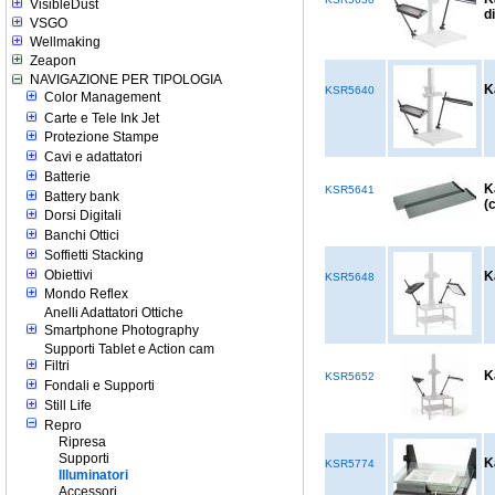
VisibleDust
d
VSGO
Wellmaking
Zeapon
NAVIGAZIONE PER TIPOLOGIA
K
KSR5640
Color Management
Carte e Tele Ink Jet
Protezione Stampe
Cavi e adattatori
Batterie
K
KSR5641
Battery bank
(
Dorsi Digitali
Banchi Ottici
Soffietti Stacking
Obiettivi
K
KSR5648
Mondo Reflex
Anelli Adattatori Ottiche
Smartphone Photography
Supporti Tablet e Action cam
Filtri
K
KSR5652
Fondali e Supporti
Still Life
Repro
Ripresa
Supporti
K
KSR5774
Illuminatori
Accessori