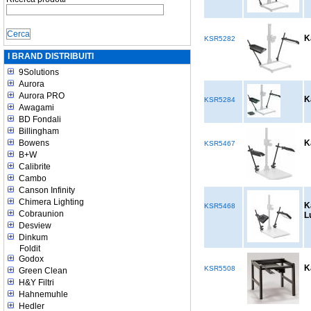
K
KSR5282
I BRAND DISTRIBUITI
9Solutions
Aurora
Aurora PRO
K
KSR5284
Awagami
BD Fondali
Billingham
Bowens
K
KSR5467
B+W
Calibrite
Cambo
Canson Infinity
Chimera Lighting
K
KSR5468
Cobraunion
L
Desview
Dinkum
Foldit
Godox
K
KSR5508
Green Clean
H&Y Filtri
Hahnemuhle
Hedler