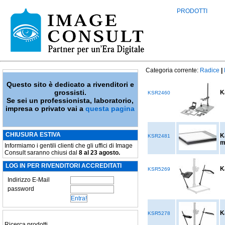
PRODOTTI
Categoria corrente:
Radice
|
Questo sito è dedicato a rivenditori e
grossisti.
K
KSR2460
Se sei un professionista, laboratorio,
impresa o privato vai a
questa pagina
CHIUSURA ESTIVA
K
KSR2481
m
Informiamo i gentili clienti che gli uffici di Image
Consult saranno chiusi dal
8 al 23 agosto.
LOG IN PER RIVENDITORI ACCREDITATI
K
KSR5269
Indirizzo E-Mail
password
K
KSR5278
Ricerca prodotti