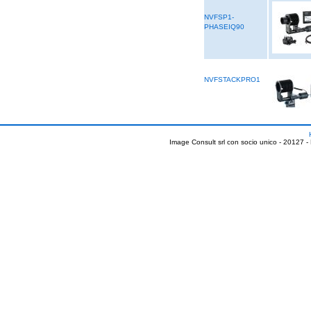
NVFSP1-
PHASEIQ90
NVFSTACKPRO1
Image Consult srl con socio unico - 20127 -