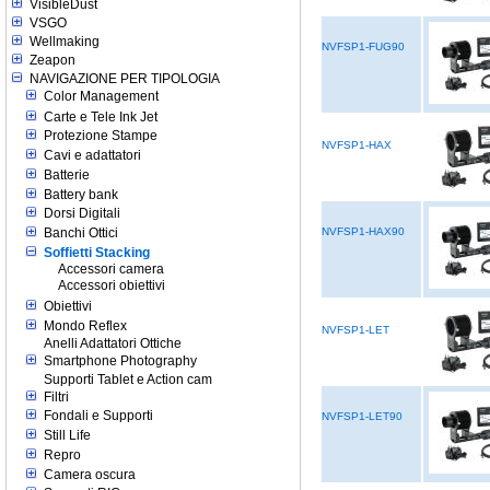
VisibleDust
VSGO
Wellmaking
NVFSP1-FUG90
Zeapon
NAVIGAZIONE PER TIPOLOGIA
Color Management
Carte e Tele Ink Jet
Protezione Stampe
NVFSP1-HAX
Cavi e adattatori
Batterie
Battery bank
Dorsi Digitali
Banchi Ottici
NVFSP1-HAX90
Soffietti Stacking
Accessori camera
Accessori obiettivi
Obiettivi
Mondo Reflex
NVFSP1-LET
Anelli Adattatori Ottiche
Smartphone Photography
Supporti Tablet e Action cam
Filtri
Fondali e Supporti
NVFSP1-LET90
Still Life
Repro
Camera oscura