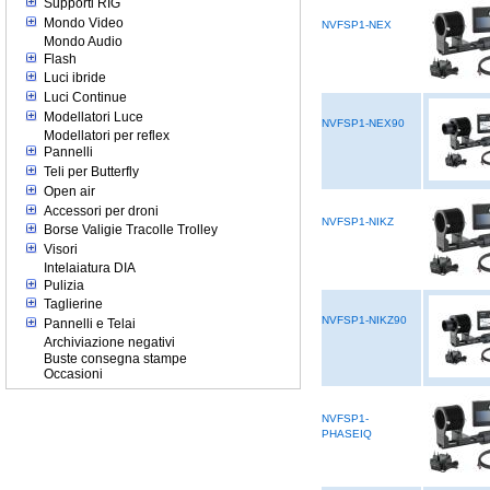
Supporti RIG
Mondo Video
NVFSP1-NEX
Mondo Audio
Flash
Luci ibride
Luci Continue
Modellatori Luce
NVFSP1-NEX90
Modellatori per reflex
Pannelli
Teli per Butterfly
Open air
Accessori per droni
NVFSP1-NIKZ
Borse Valigie Tracolle Trolley
Visori
Intelaiatura DIA
Pulizia
Taglierine
NVFSP1-NIKZ90
Pannelli e Telai
Archiviazione negativi
Buste consegna stampe
Occasioni
NVFSP1-
PHASEIQ