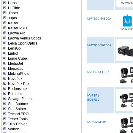
Hensel
HiGlide
Jinbei
Jupio
MMY800-54800A
Kaiser
Kaiser PRO
Laowa Pro
Laowa Venus Optics
Leica Sport Optics
MMY800-56200A
LensGo
Linhof
Lume Cube
MediaJet
Megadap
NVFSP1-EOSR
MekingPhoto
Novoflex
Novoflex Pro
Rodenstock
Rotatrim
NVFSP1-
Savage Fondali
EOSR90
Sun Bounce
Sun Sniper
Techart PRO
Tether Tools
NVFSP1-FUG
Trux Design
Velbon