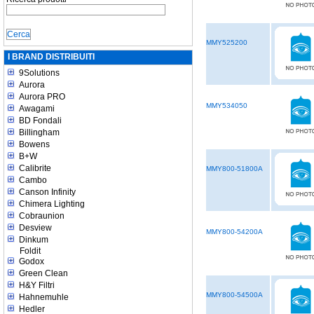
MMY525200
I BRAND DISTRIBUITI
9Solutions
Aurora
Aurora PRO
MMY534050
Awagami
BD Fondali
Billingham
Bowens
B+W
Calibrite
MMY800-51800A
Cambo
Canson Infinity
Chimera Lighting
Cobraunion
Desview
MMY800-54200A
Dinkum
Foldit
Godox
Green Clean
H&Y Filtri
MMY800-54500A
Hahnemuhle
Hedler