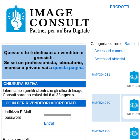
PRODOTTI
Categoria corrente:
Radice
|
Accessori camera
Questo sito è dedicato a rivenditori e
grossisti.
Accessori obiettivi
Se sei un professionista, laboratorio,
impresa o privato vai a
questa pagina
MMY304031
CHIUSURA ESTIVA
Informiamo i gentili clienti che gli uffici di Image
Consult saranno chiusi dal
8 al 23 agosto.
LOG IN PER RIVENDITORI ACCREDITATI
MMY524070
Indirizzo E-Mail
password
MMY525100
Ricerca prodotti