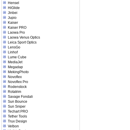
Hensel
HiGlide
Jinbei
Jupio
Kaiser
Kaiser PRO
Laowa Pro
Laowa Venus Optics
Leica Sport Optics
LensGo
Linhof
Lume Cube
MediaJet
Megadap
MekingPhoto
Novoflex
Novoflex Pro
Rodenstock
Rotatrim
Savage Fondali
Sun Bounce
Sun Sniper
Techart PRO
Tether Tools
Trux Design
Velbon