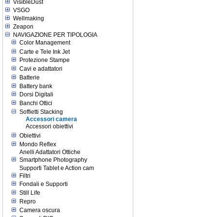
VisibleDust
VSGO
Wellmaking
Zeapon
NAVIGAZIONE PER TIPOLOGIA
Color Management
Carte e Tele Ink Jet
Protezione Stampe
Cavi e adattatori
Batterie
Battery bank
Dorsi Digitali
Banchi Ottici
Soffietti Stacking
Accessori camera
Accessori obiettivi
Obiettivi
Mondo Reflex
Anelli Adattatori Ottiche
Smartphone Photography
Supporti Tablet e Action cam
Filtri
Fondali e Supporti
Still Life
Repro
Camera oscura