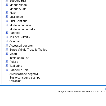
Supporti RIG
Mondo Video
Mondo Audio
Flash
Luci ibride
Luci Continue
Modellatori Luce
Modellatori per reflex
Pannelli
Teli per Butterfly
Open air
Accessori per droni
Borse Valigie Tracolle Trolley
Visori
Intelaiatura DIA
Pulizia
Taglierine
Pannelli e Telai
Archiviazione negativi
Buste consegna stampe
Occasioni
Image Consult srl con socio unico - 20127 -