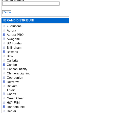
I BRAND DISTRIBUITI
9Solutions
Aurora
Aurora PRO
Awagami
BD Fondali
Billingham
Bowens
B+W
Calibrite
Cambo
Canson Infinity
Chimera Lighting
Cobraunion
Desview
Dinkum
Foldit
Godox
Green Clean
H&Y Filtri
Hahnemuhle
Hedler