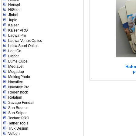
Hensel
HiGlide
Jinbei
Jupio
Kaiser
Kaiser PRO
Laowa Pro
Laowa Venus Optics
Leica Sport Optics
LensGo
Linhof
Lume Cube
Hahn
MediaJet
p
Megadap
MekingPhoto
Novoflex
Novoflex Pro
Rodenstock
Rotatrim
Savage Fondali
Sun Bounce
Sun Sniper
Techart PRO
Tether Tools
Trux Design
Velbon