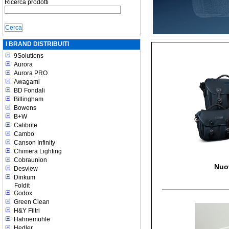
Ricerca prodotti
I BRAND DISTRIBUITI
9Solutions
Aurora
Aurora PRO
Awagami
BD Fondali
Billingham
Bowens
B+W
Calibrite
Cambo
Canson Infinity
Chimera Lighting
Cobraunion
Nuo
Desview
Dinkum
Foldit
Godox
Green Clean
H&Y Filtri
Hahnemuhle
Hedler