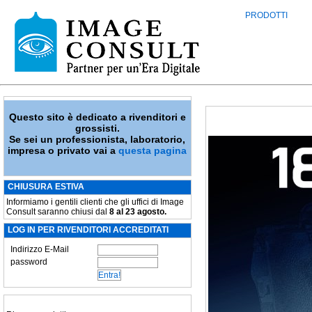
PRODOTTI
Questo sito è dedicato a rivenditori e
grossisti.
Se sei un professionista, laboratorio,
impresa o privato vai a
questa pagina
CHIUSURA ESTIVA
Informiamo i gentili clienti che gli uffici di Image
Consult saranno chiusi dal
8 al 23 agosto.
LOG IN PER RIVENDITORI ACCREDITATI
Indirizzo E-Mail
password