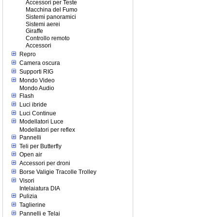
Accessori per Teste
Macchina del Fumo
Sistemi panoramici
Sistemi aerei
Giraffe
Controllo remoto
Accessori
Repro
Camera oscura
Supporti RIG
Mondo Video
Mondo Audio
Flash
Luci ibride
Luci Continue
Modellatori Luce
Modellatori per reflex
Pannelli
Teli per Butterfly
Open air
Accessori per droni
Borse Valigie Tracolle Trolley
Visori
Intelaiatura DIA
Pulizia
Taglierine
Pannelli e Telai