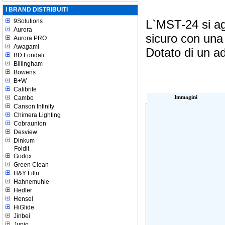
I BRAND DISTRIBUITI
9Solutions
L`MST-24 si ag
Aurora
sicuro con una
Aurora PRO
Awagami
Dotato di un ad
BD Fondali
Billingham
Bowens
B+W
Calibrite
Cambo
Immagini
Canson Infinity
Chimera Lighting
Cobraunion
Desview
Dinkum
Foldit
Godox
Green Clean
H&Y Filtri
Hahnemuhle
Hedler
Hensel
HiGlide
Jinbei
Jupio