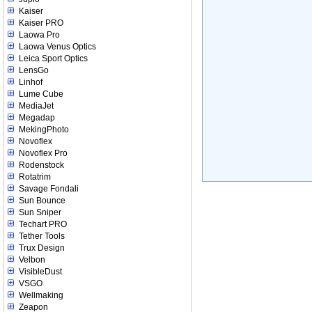
Kaiser
Kaiser PRO
Laowa Pro
Laowa Venus Optics
Leica Sport Optics
LensGo
Linhof
Lume Cube
MediaJet
Megadap
MekingPhoto
Novoflex
Novoflex Pro
Rodenstock
Rotatrim
Savage Fondali
Sun Bounce
Sun Sniper
Techart PRO
Tether Tools
Trux Design
Velbon
VisibleDust
VSGO
Wellmaking
Zeapon